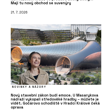
Mají tu nový obchod se suvenýry
21. 7. 2026
NOVINKY A NÁZORY
Nový stavební zákon budí emoce. U Masarykova
nádraží vykopali středověké hradby – můžete je
vidět. Gočárovo schodiště v Hradci Králové čeká
oprava