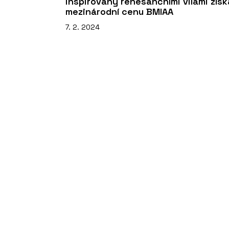
inspirovaný renesančními vilami získ
mezinárodní cenu BMIAA
7. 2. 2024