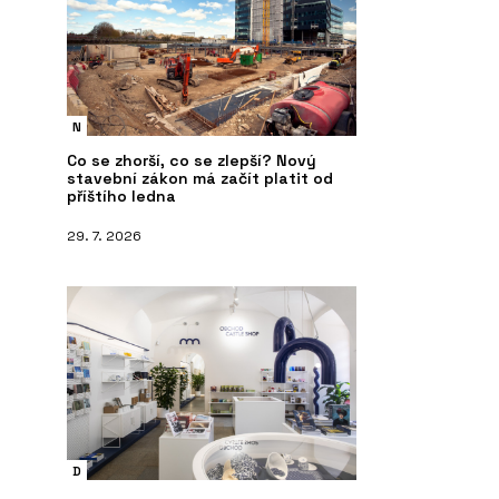
N
Co se zhorší, co se zlepší? Nový
stavební zákon má začít platit od
příštího ledna
29. 7. 2026
D