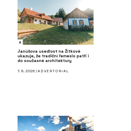
A
Janúšova usedlost na Žítkové
ukazuje, že tradiční řemeslo patří i
do současné architektury
7. 8. 2026 /
ADVERTORIAL