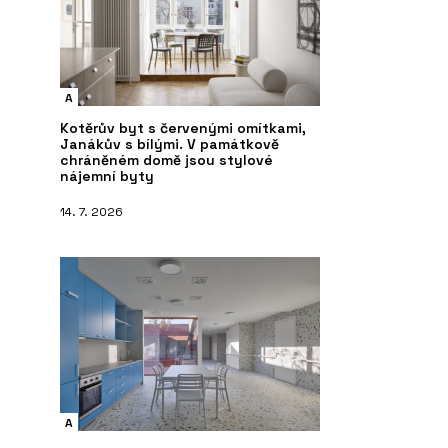
A
Kotěrův byt s červenými omítkami,
Janákův s bílými. V památkově
chráněném domě jsou stylové
nájemní byty
14. 7. 2026
A