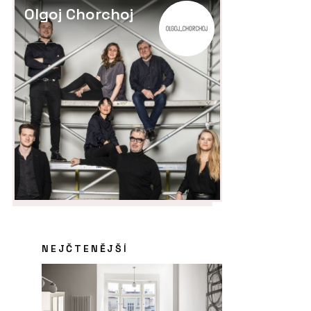
Olgoj Chorchoj
NEJČTENĚJŠÍ