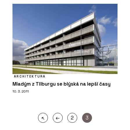
ARCHITEKTURA
Mladým z Tilburgu se blýská na lepší časy
10. 3. 2011
←
↖
2
3