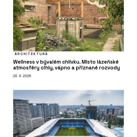
ARCHITEKTURA
Wellness v bývalém chlívku. Místo lázeňské
atmosféry cihly, vápno a přiznané rozvody
23. 6. 2026