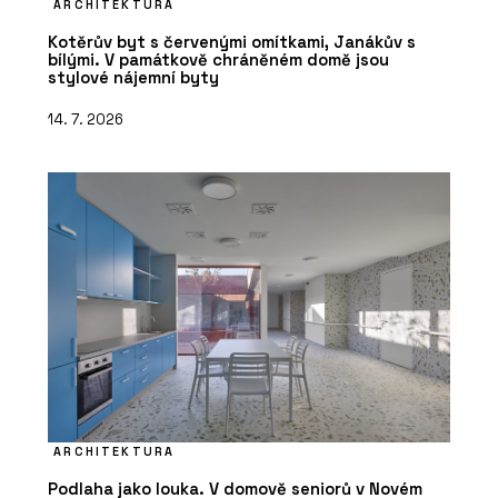
ARCHITEKTURA
Kotěrův byt s červenými omítkami, Janákův s
bílými. V památkově chráněném domě jsou
stylové nájemní byty
14. 7. 2026
ARCHITEKTURA
Podlaha jako louka. V domově seniorů v Novém