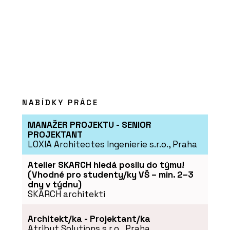
PRODUKTY
NABÍDKY PRÁCE
Stůl SETUP FREESTYLE DESK & BOARD
- PROFIL NÁBYTEK
MANAŽER PROJEKTU - SENIOR
PROJEKTANT
LOXIA Architectes Ingenierie s.r.o., Praha
Atelier SKARCH hledá posilu do týmu!
(Vhodné pro studenty/ky VŠ – min. 2–3
dny v týdnu)
SKARCH architekti
Architekt/ka - Projektant/ka
Atribut Solutions s.r.o., Praha