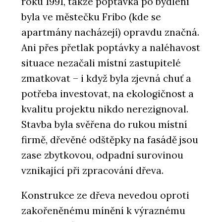
roku 1991, takže poptávka po bydlení
byla ve městečku Fribo (kde se
apartmány nacházejí) opravdu značná.
Ani přes přetlak poptávky a naléhavost
situace nezačali místní zastupitelé
zmatkovat – i když byla zjevná chuť a
potřeba investovat, na ekologičnost a
kvalitu projektu nikdo nerezignoval.
Stavba byla svěřena do rukou místní
firmě, dřevěné odštěpky na fasádě jsou
zase zbytkovou, odpadní surovinou
vznikající při zpracování dřeva.
Konstrukce ze dřeva nevedou oproti
zakořeněnému mínění k výraznému