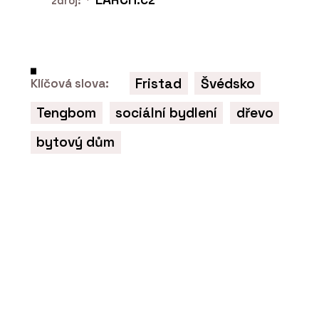
zdroj:
PRODUKTY
Fristad
Švédsko
Klíčová slova:
Lavice TAK - PROFIL NÁBYTEK
Tengbom
sociální bydlení
dřevo
bytový dům
O FIRMĚ
PROFIL NÁBYTEK