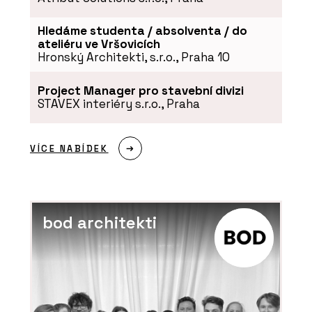
PRODUKTY
Policový systém TAK - PROFIL
Hledáme studenta / absolventa / do
NÁBYTEK
ateliéru ve Vršovicích
Hronský Architekti, s.r.o., Praha 10
Project Manager pro stavební divizi
STAVEX interiéry s.r.o., Praha
VÍCE NABÍDEK
PRODUKTY
Stůl MOVE ME - PROFIL NÁBYTEK
bod architekti