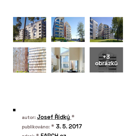
PRODUKTY
Výškově nastavitelný stůl s paravány
SETUP - PROFIL NÁBYTEK
+3
obrázků
PRODUKTY
Skříň SETUP se žebříkem - PROFIL
NÁBYTEK
Josef Řídký
*
autor:
*
3. 5. 2017
publikováno:
*
EARCH.cz