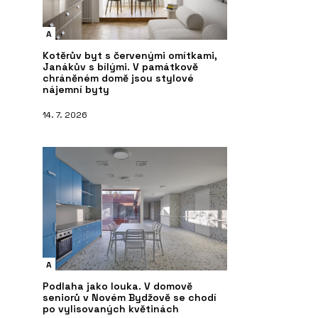
A
Kotěrův byt s červenými omítkami,
Janákův s bílými. V památkově
chráněném domě jsou stylové
nájemní byty
14. 7. 2026
A
Podlaha jako louka. V domově
seniorů v Novém Bydžově se chodí
po vylisovaných květinách