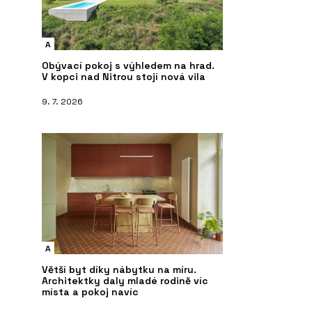
A
Obývací pokoj s výhledem na hrad.
V kopci nad Nitrou stojí nová vila
9. 7. 2026
A
Větší byt díky nábytku na míru.
Architektky daly mladé rodině víc
místa a pokoj navíc