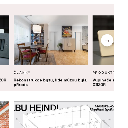
ČLÁNKY
PRODUKTY
ZOR
Rekonstrukce bytu, kde múzou byla
Vypínače a zásu
příroda
OBZOR