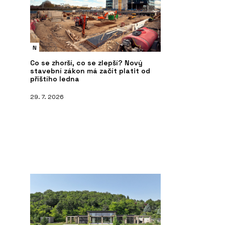
N
Co se zhorší, co se zlepší? Nový
stavební zákon má začít platit od
příštího ledna
29. 7. 2026
PRODUKTY
ČL
vky NEXA QUADRO -
Vypínače a zásuvky RETRO - OBZOR
Mo
NE