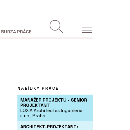
BURZA PRÁCE
NABÍDKY PRÁCE
MANAŽER PROJEKTU - SENIOR
PROJEKTANT
LOXIA Architectes Ingenierie
s.r.o., Praha
ARCHITEKT-PROJEKTANT: