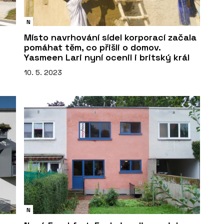
N
Místo navrhování sídel korporací začala
pomáhat těm, co přišli o domov.
Yasmeen Lari nyní ocenil i britský král
10. 5. 2023
N