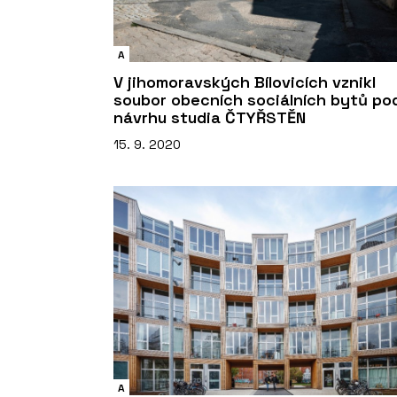
A
V jihomoravských Bílovicích vznikl
soubor obecních sociálních bytů po
návrhu studia ČTYŘSTĚN
15. 9. 2020
A