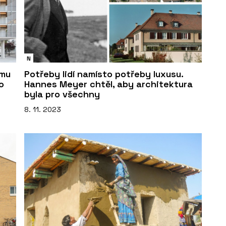
N
omu
Potřeby lidí namísto potřeby luxusu.
o
Hannes Meyer chtěl, aby architektura
byla pro všechny
8. 11. 2023