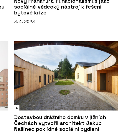
Nový Frankfurt. Funkcionalismus jako
ou
sociálně-vědecký nástroj k řešení
bytové krize
3. 4. 2023
A
Dostavbou drážního domku v jižních
Čechách vytvořil architekt Jakub
Našinec poklidné sociální bydlení