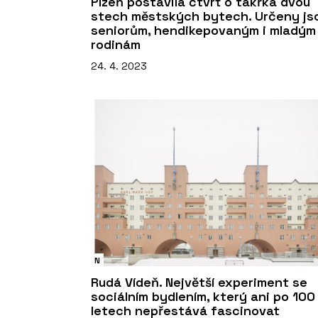
Plzeň postavila čtvrť o takřka dvou
stech městských bytech. Určeny js
seniorům, hendikepovaným i mladým
rodinám
24. 4. 2023
N
Rudá Vídeň. Největší experiment se
sociálním bydlením, který ani po 100
letech nepřestává fascinovat