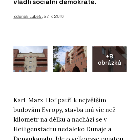
vládli sociální demokraté.
Zdeněk Lukeš
, 27. 7. 2016
+8
obrázků
Karl-Marx-Hof patří k největším
budovám Evropy, stavba má víc než
kilometr na délku a nachází se v
Heiligenstadtu nedaleko Dunaje a
Donaukanalu. Jde o velkoryse pojatou