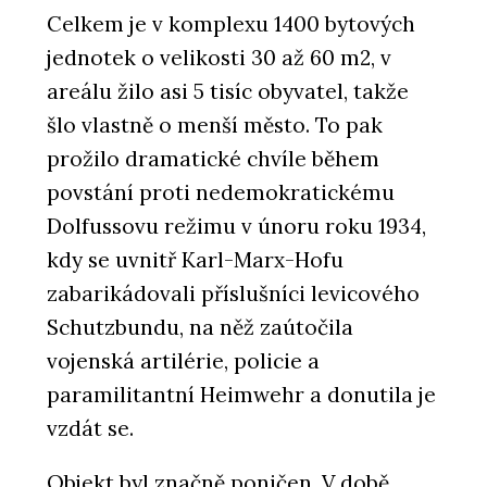
Celkem je v komplexu 1400 bytových
jednotek o velikosti 30 až 60 m2, v
areálu žilo asi 5 tisíc obyvatel, takže
šlo vlastně o menší město. To pak
prožilo dramatické chvíle během
povstání proti nedemokratickému
Dolfussovu režimu v únoru roku 1934,
kdy se uvnitř Karl-Marx-Hofu
zabarikádovali příslušníci levicového
Schutzbundu, na něž zaútočila
vojenská artilérie, policie a
paramilitantní Heimwehr a donutila je
vzdát se.
Objekt byl značně poničen. V době