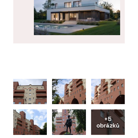
ČLÁNKY
Rakouský lídr ve výstavbě
dřevostaveb míří do Česka.
Ambasadorkou ELK se stala Ester
Ledecká
+5
obrázků