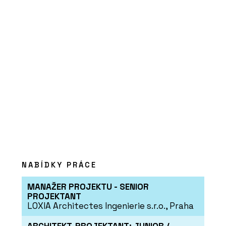
PRODUKTY
Platforma Timber Academy - ELK
NABÍDKY PRÁCE
MANAŽER PROJEKTU - SENIOR
PROJEKTANT
LOXIA Architectes Ingenierie s.r.o., Praha
ARCHITEKT-PROJEKTANT: JUNIOR /