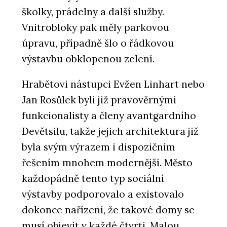
školky, prádelny a další služby.
Vnitrobloky pak měly parkovou
úpravu, případně šlo o řádkovou
výstavbu obklopenou zelení.
Hrabětovi nástupci Evžen Linhart nebo
Jan Rosůlek byli již pravověrnými
funkcionalisty a členy avantgardního
Devětsilu, takže jejich architektura již
byla svým výrazem i dispozičním
řešením mnohem modernější. Město
každopádně tento typ sociální
výstavby podporovalo a existovalo
dokonce nařízení, že takové domy se
musí objevit v každé čtvrti, Malou