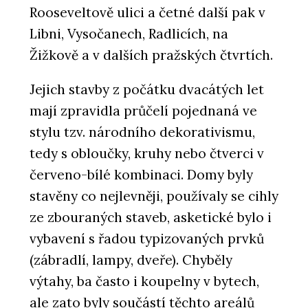
Rooseveltově ulici a četné další pak v
Libni, Vysočanech, Radlicích, na
Žižkově a v dalších pražských čtvrtích.
Jejich stavby z počátku dvacátých let
mají zpravidla průčelí pojednaná ve
stylu tzv. národního dekorativismu,
tedy s obloučky, kruhy nebo čtverci v
červeno-bílé kombinaci. Domy byly
stavěny co nejlevněji, používaly se cihly
ze zbouraných staveb, asketické bylo i
vybavení s řadou typizovaných prvků
(zábradlí, lampy, dveře). Chyběly
výtahy, ba často i koupelny v bytech,
ale zato byly součástí těchto areálů