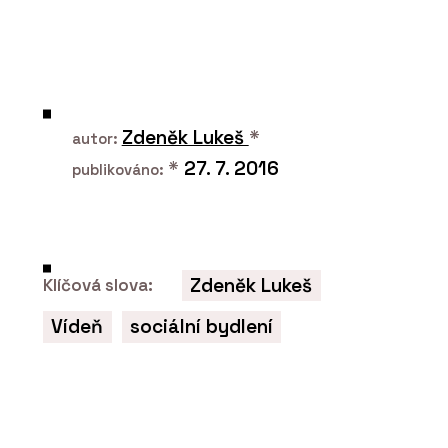
PRODUKTY
Dům do svahu Hillside - ELK
Zdeněk Lukeš
*
autor:
*
27. 7. 2016
publikováno:
O FIRMĚ
Zdeněk Lukeš
Klíčová slova:
ELK
Vídeň
sociální bydlení