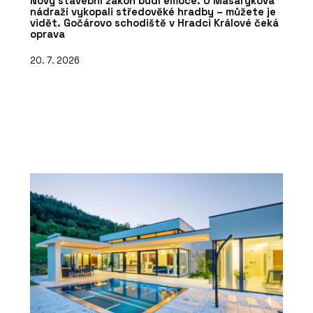
Nový stavební zákon budí emoce. U Masarykova
nádraží vykopali středověké hradby – můžete je
vidět. Gočárovo schodiště v Hradci Králové čeká
oprava
20. 7. 2026