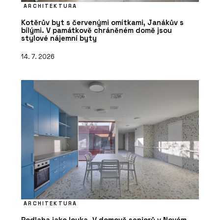
ARCHITEKTURA
Kotěrův byt s červenými omítkami, Janákův s
bílými. V památkově chráněném domě jsou
stylové nájemní byty
14. 7. 2026
ARCHITEKTURA
Podlaha jako louka. V domově seniorů v Novém