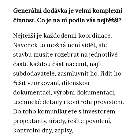
ČLÁNKY
Ve stavebnictví chybí lidé a
Generální dodávka je velmi komplexní
technologie je nenahradí. Ředitelé
HINTON o tom, co dnes hýbe stavbami
činnost. Co je na ní podle vás nejtěžší?
Nejtěžší je každodenní koordinace.
Navenek to možná není vidět, ale
stavbu musíte rozebrat na jednotlivé
části. Každou část nacenit, najít
subdodavatele, zasmluvnit ho, řídit ho,
řešit vzorkování, dílenskou
ČLÁNKY
dokumentaci, výrobní dokumentaci,
Nový dům na starém místě. Rezidence
technické detaily i kontrolu provedení.
U Milosrdných přináší do historického
centra Prahy soudobou eleganci
Do toho komunikujete s investorem,
projektanty, úřady, řešíte povolení,
kontrolní dny, zápisy,