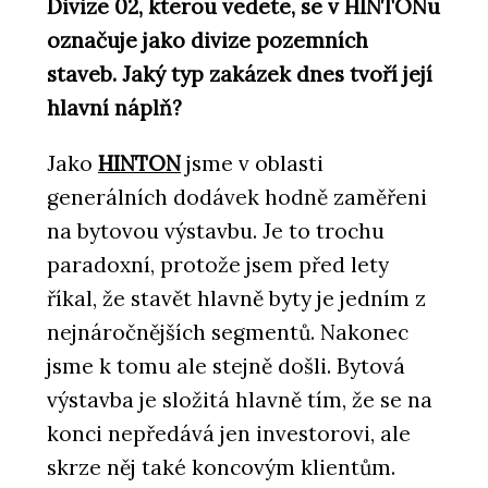
Divize 02, kterou vedete, se v HINTONu
označuje jako divize pozemních
staveb. Jaký typ zakázek dnes tvoří její
hlavní náplň?
Jako
HINTON
jsme v oblasti
generálních dodávek hodně zaměřeni
na bytovou výstavbu. Je to trochu
paradoxní, protože jsem před lety
říkal, že stavět hlavně byty je jedním z
nejnáročnějších segmentů. Nakonec
jsme k tomu ale stejně došli. Bytová
výstavba je složitá hlavně tím, že se na
konci nepředává jen investorovi, ale
skrze něj také koncovým klientům.