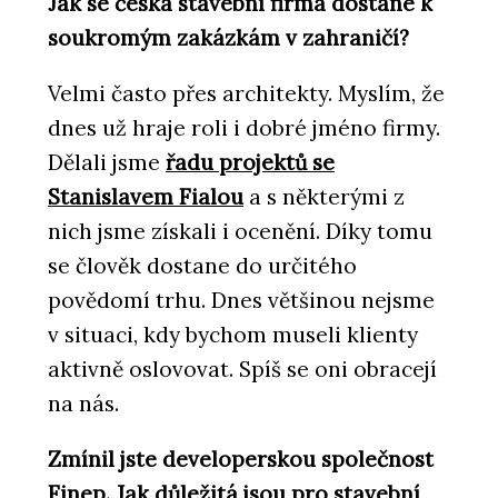
Jak se česká stavební firma dostane k
soukromým zakázkám v zahraničí?
Velmi často přes architekty. Myslím, že
dnes už hraje roli i dobré jméno firmy.
Dělali jsme
řadu projektů se
O FIRMĚ
Stanislavem Fialou
a s některými z
Hinton a.s.
nich jsme získali i ocenění. Díky tomu
se člověk dostane do určitého
povědomí trhu. Dnes většinou nejsme
v situaci, kdy bychom museli klienty
aktivně oslovovat. Spíš se oni obracejí
na nás.
Zmínil jste developerskou společnost
ČLÁNKY
Finep. Jak důležitá jsou pro stavební