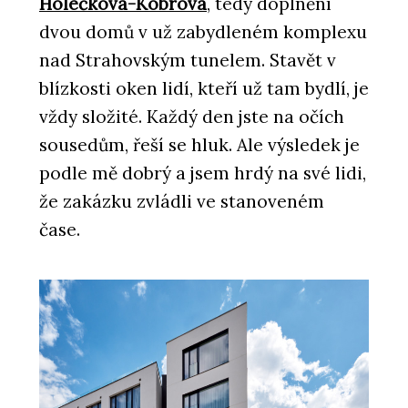
Holečkova-Kobrova
, tedy doplnění
dvou domů v už zabydleném komplexu
nad Strahovským tunelem. Stavět v
blízkosti oken lidí, kteří už tam bydlí, je
vždy složité. Každý den jste na očích
sousedům, řeší se hluk. Ale výsledek je
podle mě dobrý a jsem hrdý na své lidi,
že zakázku zvládli ve stanoveném
čase.