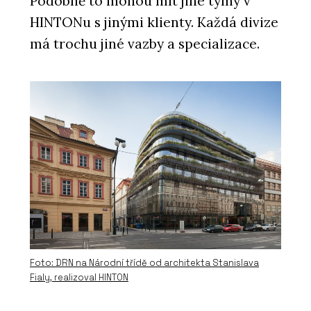
Podobně to mohou mít jiné týmy v
HINTONu s jinými klienty. Každá divize
má trochu jiné vazby a specializace.
ČLÁNKY
„Stavíme na hraně možností. Parcely
jsou složitější a odborníků ubývá,“ říká
o zakládání staveb Radek Obst z
HINTONu
Foto: DRN na Národní třídě od architekta Stanislava
Fialy, realizoval HINTON