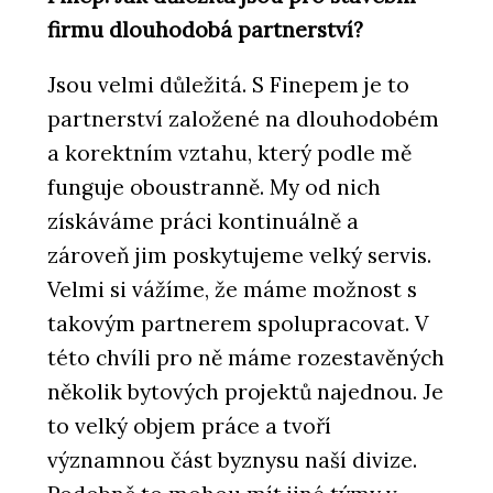
„V jižních Čechách stavíme hlavně
byty. Ne proto, že bychom nechtěli
firmu dlouhodobá partnerství?
dělat nic jiného, ale protože takový je
trh,“ říká Pavel Míka z HINTONu
Jsou velmi důležitá. S Finepem je to
partnerství založené na dlouhodobém
a korektním vztahu, který podle mě
funguje oboustranně. My od nich
získáváme práci kontinuálně a
zároveň jim poskytujeme velký servis.
Velmi si vážíme, že máme možnost s
ČLÁNKY
takovým partnerem spolupracovat. V
„Monolit není jen technika, je to
této chvíli pro ně máme rozestavěných
řemeslo.“ Rozhovor s Romanem Polzem
z HINTONu o betonu, kreativitě a práci
několik bytových projektů najednou. Je
s architekty
to velký objem práce a tvoří
významnou část byznysu naší divize.