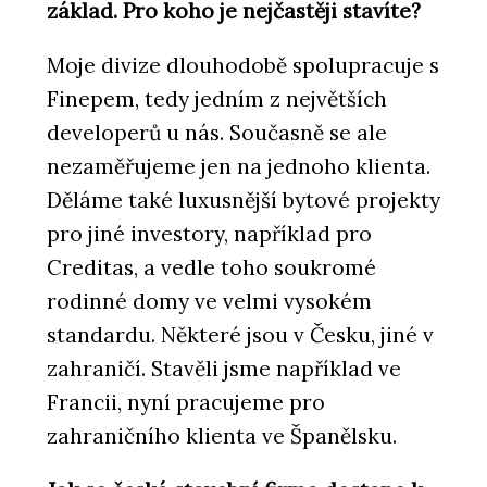
ČLÁNKY
základ. Pro koho je nejčastěji stavíte?
Fasáda Máje měla vypadat jako ta
původní. Technicky je ale úplně jinde,
Moje divize dlouhodobě spolupracuje s
říkají Jan Houdek a Ingrid Pernická z
HINTONu
Finepem, tedy jedním z největších
developerů u nás. Současně se ale
nezaměřujeme jen na jednoho klienta.
Děláme také luxusnější bytové projekty
pro jiné investory, například pro
Creditas, a vedle toho soukromé
rodinné domy ve velmi vysokém
standardu. Některé jsou v Česku, jiné v
ČLÁNKY
Kolik stojí stavba, která ještě
zahraničí. Stavěli jsme například ve
neexistuje. Rozhovor s Jiřím
Podolským, technickým ředitelem z
Francii, nyní pracujeme pro
HINTONu
zahraničního klienta ve Španělsku.