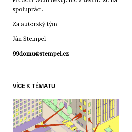
Předem všem děkujeme a těšíme se na
spolupráci.
Za autorský tým
Ján Stempel
99domu@stempel.cz
VÍCE K TÉMATU