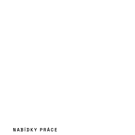
Dubové podlahy - OAKCENT
ČLÁNKY
Návštěvnické centrum pivovaru
Bernard zve na pivo i kvalitní interiér
NABÍDKY PRÁCE