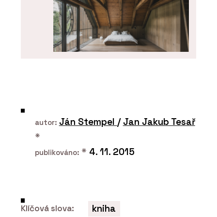
O FIRMĚ
OAKCENT
Ján Stempel
/
Jan Jakub Tesař
autor:
*
*
4. 11. 2015
publikováno:
kniha
Klíčová slova:
PRODUKTY