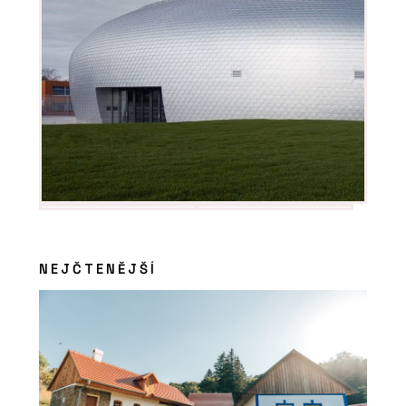
PRODUKTY
Luxusní vinylové dílce
Allura - Forbo Flooring
Systems
NEJČTENĚJŠÍ