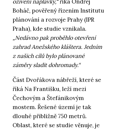
oživení náplavky,“
říká Ondřej
Boháč, pověřený řízením Institutu
plánování a rozvoje Prahy (IPR
Praha), kde studie vznikala.
„Nedávno pak proběhlo otevření
zahrad Anežského kláštera. Jedním
z našich cílů bylo plánované
záměry sladit dohromady.“
Část Dvořákova nábřeží, které se
říká Na Františku, leží mezi
Čechovým a Štefánikovým
mostem. Řešené území je tak
dlouhé přibližně 750 metrů.
Oblast, které se studie věnuje, je