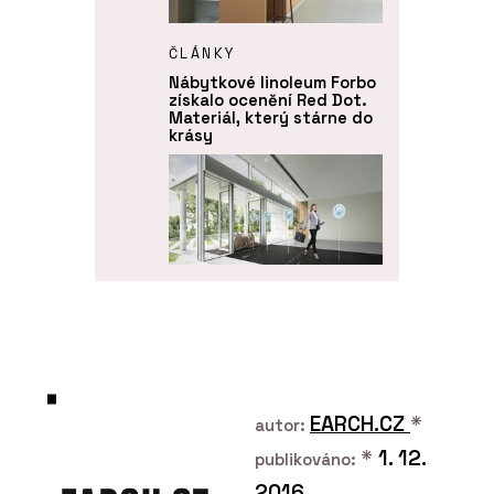
ČLÁNKY
Nábytkové linoleum Forbo
získalo ocenění Red Dot.
Materiál, který stárne do
krásy
PRODUKTY
Funkční čisticí rohože
Coral - Forbo Flooring
Systems
EARCH.CZ
*
autor:
*
1. 12.
publikováno:
2016