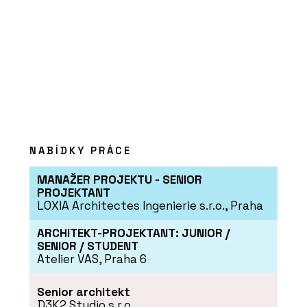
O FIRMĚ
Forbo Flooring Systems
NABÍDKY PRÁCE
MANAŽER PROJEKTU - SENIOR
PROJEKTANT
LOXIA Architectes Ingenierie s.r.o., Praha
ARCHITEKT-PROJEKTANT: JUNIOR /
PRODUKTY
SENIOR / STUDENT
Atelier VAS, Praha 6
Linoleum na nábytek -
Forbo Flooring Systems
Senior architekt
D3K2 Studio s.r.o.