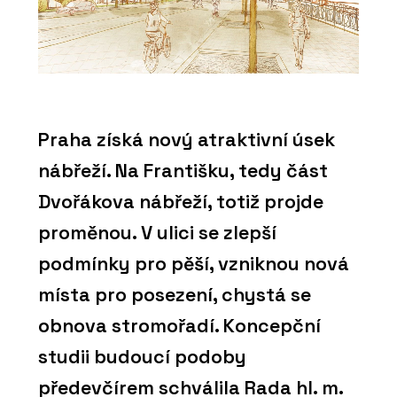
Praha získá nový atraktivní úsek
nábřeží. Na Františku, tedy část
Dvořákova nábřeží, totiž projde
proměnou. V ulici se zlepší
podmínky pro pěší, vzniknou nová
místa pro posezení, chystá se
obnova stromořadí. Koncepční
studii budoucí podoby
předevčírem schválila Rada hl. m.