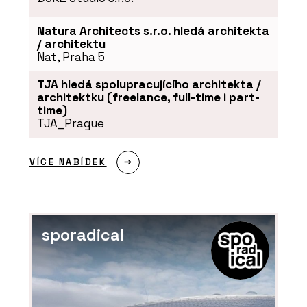
Natura Architects s.r.o. hledá architekta
/ architektu
Nat, Praha 5
TJA hledá spolupracujícího architekta /
PRODUKTY
architektku (freelance, full-time i part-
Akustický vinyl Sarlon a
time)
Modul’Up - Forbo Flooring
TJA_Prague
Systems
VÍCE NABÍDEK
sporadical
ČLÁNKY
Kanceláře společnosti
ŠKODA AUTO v moderním a
trendy designu