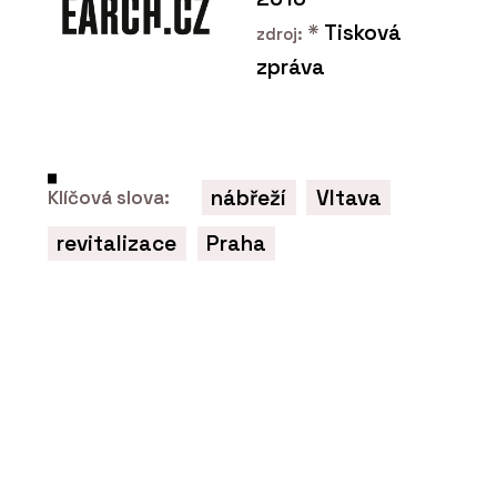
*
Tisková
zdroj:
zpráva
ČLÁNKY
Přírodní Marmoleum se se
socialistickým PVC nedá v
ničem srovnat, říká
architekt René Dlesk.
Hodí se do paneláku,
nábřeží
Vltava
Klíčová slova:
kanceláří i vily z první
republiky
revitalizace
Praha
PRODUKTY
Sametový vinyl Flotex -
Forbo Flooring Systems