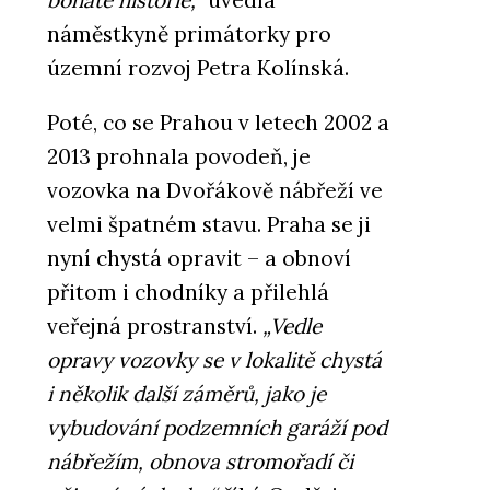
bohaté historie,“
uvedla
náměstkyně primátorky pro
územní rozvoj Petra Kolínská.
Poté, co se Prahou v letech 2002 a
2013 prohnala povodeň, je
vozovka na Dvořákově nábřeží ve
velmi špatném stavu. Praha se ji
nyní chystá opravit – a obnoví
přitom i chodníky a přilehlá
veřejná prostranství.
„Vedle
opravy vozovky se v lokalitě chystá
i několik další záměrů, jako je
vybudování podzemních garáží pod
nábřežím, obnova stromořadí či