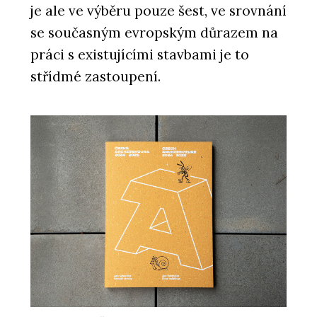
je ale ve výběru pouze šest, ve srovnání
PRODUKTY
se současným evropským důrazem na
Zelené fasády - Jungle Interiors
práci s existujícími stavbami je to
střídmé zastoupení.
PRODUKTY
Zelená atria Jungle House - Jungle
Interiors