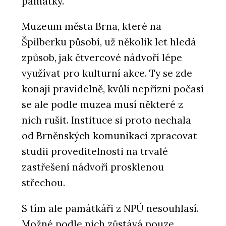
památky.
Muzeum města Brna, které na
Špilberku působí, už několik let hledá
způsob, jak čtvercové nádvoří lépe
využívat pro kulturní akce. Ty se zde
konají pravidelně, kvůli nepřízni počasí
se ale podle muzea musí některé z
PRODUKTY
Mechové stěny a obrazy - Jungle
nich rušit. Instituce si proto nechala
Interiors
od Brněnských komunikací zpracovat
studii proveditelnosti na trvalé
zastřešení nádvoří prosklenou
střechou.
S tím ale památkáři z NPÚ nesouhlasí.
Možné podle nich zůstává pouze