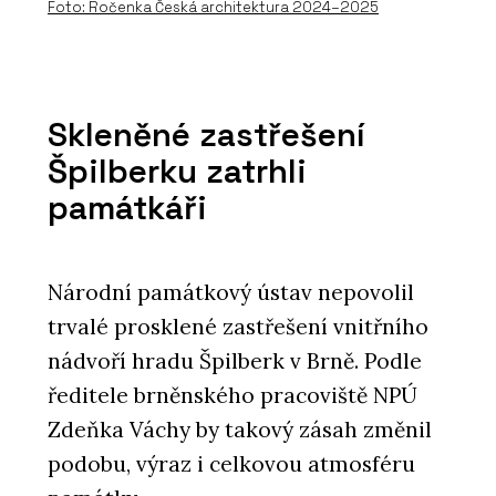
Foto: Ročenka Česká architektura 2024–2025
PRODUKTY
Skleněné zastřešení
Zelené stěny a sloupy - Jungle
Špilberku zatrhli
Interiors
památkáři
Národní památkový ústav nepovolil
trvalé prosklené zastřešení vnitřního
nádvoří hradu Špilberk v Brně. Podle
ředitele brněnského pracoviště NPÚ
SLUŽBY
Zdeňka Váchy by takový zásah změnil
Pronájem rostlin s péčí - Jungle
podobu, výraz i celkovou atmosféru
Interiors