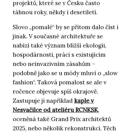
projektů, které se v Česku často
táhnou roky, někdy i desetiletí.
Slovo „pomalé“ by se přitom dalo číst i
jinak. V současné architektuře se
nabízí také význam bližší ekologii,
hospodárnosti, práci s existujícím
ČLÁNKY
nebo neinvazivním zásahům –
Tropická džungle pod střechou: jak
mění architekturu zelená atria
podobně jako se u módy mluví o „slow
fashion“. Taková pomalost se ale v
ročence objevuje spíš okrajově.
Zastupuje ji například
kaple v
Nesvačilce od ateliéru RCNKSK
,
oceněná také Grand Prix architektů
2025, nebo několik rekonstrukcí. Těch