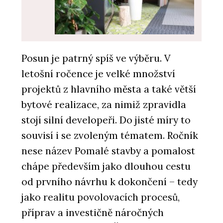
SLUŽBY
Posun je patrný spíš ve výběru. V
Pronájem rostlin s péčí - Jungle
letošní ročence je velké množství
Interiors
projektů z hlavního města a také větší
bytové realizace, za nimiž zpravidla
stojí silní developeři. Do jisté míry to
souvisí i se zvoleným tématem. Ročník
nese název Pomalé stavby a pomalost
chápe především jako dlouhou cestu
od prvního návrhu k dokončení – tedy
O FIRMĚ
jako realitu povolovacích procesů,
Jungle Interiors
příprav a investičně náročných