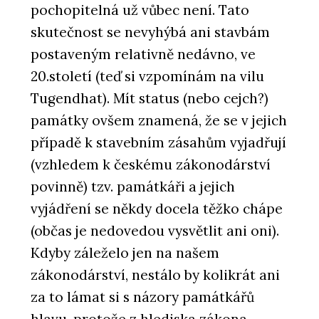
pochopitelná už vůbec není. Tato
skutečnost se nevyhýbá ani stavbám
postaveným relativně nedávno, ve
20.století (teď si vzpomínám na vilu
Tugendhat). Mít status (nebo cejch?)
památky ovšem znamená, že se v jejich
případě k stavebním zásahům vyjadřují
(vzhledem k českému zákonodárství
povinně) tzv. památkáři a jejich
vyjádření se někdy docela těžko chápe
(občas je nedovedou vysvětlit ani oni).
Kdyby záleželo jen na našem
zákonodárství, nestálo by kolikrát ani
za to lámat si s názory památkářů