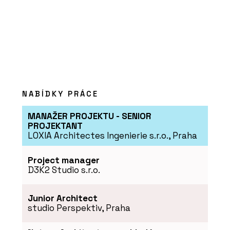
prostorem a splývá s horizontem
NABÍDKY PRÁCE
MANAŽER PROJEKTU - SENIOR
O FIRMĚ
PROJEKTANT
LOXIA Architectes Ingenierie s.r.o., Praha
Aquamarine Spa
Project manager
D3K2 Studio s.r.o.
Junior Architect
studio Perspektiv, Praha