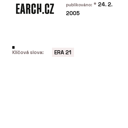
*
24. 2.
publikováno:
2005
PRODUKTY
Wellness - Aquamarine Spa
ERA 21
Klíčová slova:
ČLÁNKY
Bazén letce Martina Šonky pracuje s