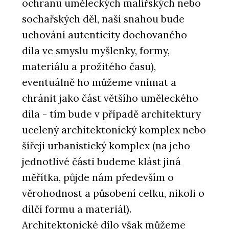
ochranu uměleckých malířských nebo
sochařských děl, naší snahou bude
uchování autenticity dochovaného
díla ve smyslu myšlenky, formy,
materiálu a prožitého času),
eventuálně ho můžeme vnímat a
chránit jako část většího uměleckého
díla - tím bude v případě architektury
ucelený architektonický komplex nebo
šířeji urbanistický komplex (na jeho
jednotlivé části budeme klást jiná
měřítka, půjde nám především o
věrohodnost a působení celku, nikoli o
dílčí formu a materiál).
Architektonické dílo však můžeme