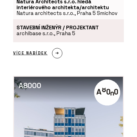
Natura Architects s.r.o. hledá
interiérového architekta/architektu
Natura architects s.r.o., Praha 5 Smíchov
PRODUKTY
TAO Design Sauna&Spa - Aquamarine
STAVEBNÍ INŽENÝR / PROJEKTANT
Spa
archibase s.r.o., Praha 5
VÍCE NABÍDEK
A8000
ČLÁNKY
Kde v olympijském Livignu po sportu
zrelaxovat? Ve wellness s českou
stopou