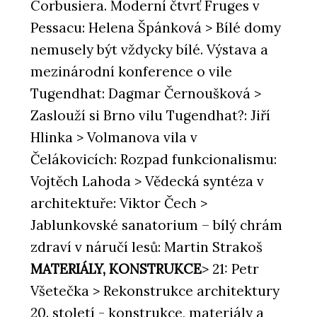
Corbusiera. Moderní čtvrť Fruges v
Pessacu: Helena Špánková > Bílé domy
nemusely být vždycky bílé. Výstava a
mezinárodní konference o vile
Tugendhat: Dagmar Černoušková >
Zaslouží si Brno vilu Tugendhat?: Jiří
Hlinka > Volmanova vila v
Čelákovicích: Rozpad funkcionalismu:
Vojtěch Lahoda > Vědecká syntéza v
architektuře: Viktor Čech >
Jablunkovské sanatorium – bílý chrám
zdraví v náručí lesů: Martin Strakoš
MATERIÁLY, KONSTRUKCE
> 21: Petr
Všetečka > Rekonstrukce architektury
20. století - konstrukce, materiály a