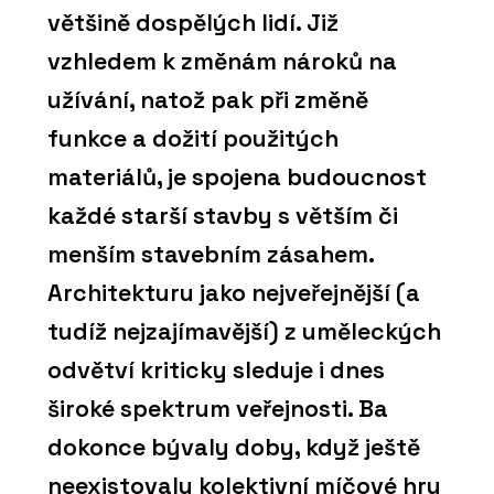
většině dospělých lidí. Již
vzhledem k změnám nároků na
užívání, natož pak při změně
funkce a dožití použitých
materiálů, je spojena budoucnost
každé starší stavby s větším či
menším stavebním zásahem.
Architekturu jako nejveřejnější (a
tudíž nejzajímavější) z uměleckých
odvětví kriticky sleduje i dnes
široké spektrum veřejnosti. Ba
dokonce bývaly doby, když ještě
neexistovaly kolektivní míčové hry