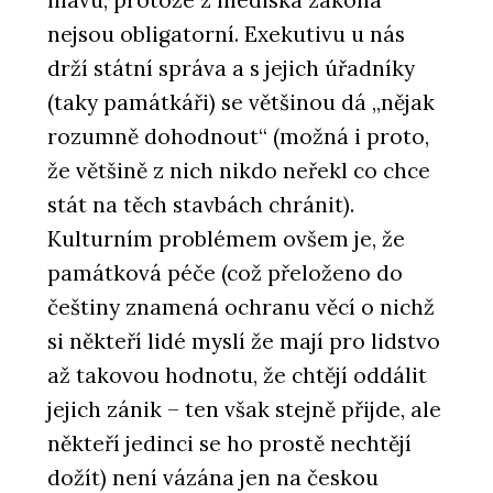
hlavu, protože z hlediska zákona
nejsou obligatorní. Exekutivu u nás
drží státní správa a s jejich úřadníky
(taky památkáři) se většinou dá „nějak
rozumně dohodnout“ (možná i proto,
že většině z nich nikdo neřekl co chce
stát na těch stavbách chránit).
Kulturním problémem ovšem je, že
památková péče (což přeloženo do
češtiny znamená ochranu věcí o nichž
si někteří lidé myslí že mají pro lidstvo
až takovou hodnotu, že chtějí oddálit
jejich zánik – ten však stejně přijde, ale
někteří jedinci se ho prostě nechtějí
dožít) není vázána jen na českou