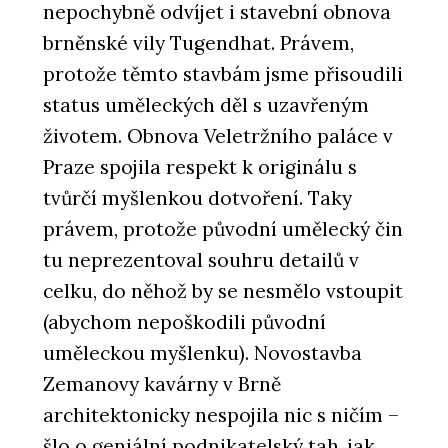
nepochybně odvíjet i stavební obnova
brněnské vily Tugendhat. Právem,
protože těmto stavbám jsme přisoudili
status uměleckých děl s uzavřeným
životem. Obnova Veletržního paláce v
Praze spojila respekt k originálu s
tvůrčí myšlenkou dotvoření. Taky
právem, protože původní umělecký čin
tu neprezentoval souhru detailů v
celku, do něhož by se nesmělo vstoupit
(abychom nepoškodili původní
uměleckou myšlenku). Novostavba
Zemanovy kavárny v Brně
architektonicky nespojila nic s ničím –
šlo o geniální podnikatelský tah, jak