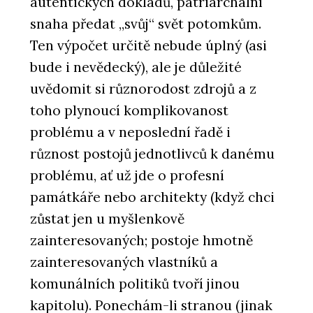
autentických dokladů, patriarchální
snaha předat „svůj“ svět potomkům.
Ten výpočet určitě nebude úplný (asi
bude i nevědecký), ale je důležité
uvědomit si různorodost zdrojů a z
toho plynoucí komplikovanost
problému a v neposlední řadě i
různost postojů jednotlivců k danému
problému, ať už jde o profesní
památkáře nebo architekty (když chci
zůstat jen u myšlenkově
zainteresovaných; postoje hmotně
zainteresovaných vlastníků a
komunálních politiků tvoří jinou
kapitolu). Ponechám-li stranou (jinak