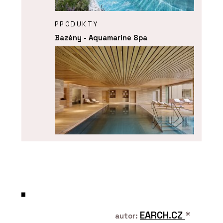
PRODUKTY
Bazény - Aquamarine Spa
ČLÁNKY
Bazén, kde plavete do zahrady a
zpět. Nové lázně v hotelu Golden
Fairmont Prague
EARCH.CZ
*
autor: