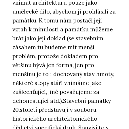
vnímat architekturu pouze jako
umělecké dílo, abychom ji prohlásili za
památku. K tomu nám postačí její
vztah k minulosti a památku můžeme
brát jako její doklad (se stavebním
zásahem tu budeme mít menší
problém, protože dokladem pro
většinu bývá jen forma, jen pro
menšinu je to i dochovaný stav hmoty,
některé stopy stáří vnímáme jako
zušlechťující, jiné považujeme za
dehonestující atd.).Stavební památky
20.století představují v souboru
historického architektonického
dědictví specifický druh. Souvisí to s