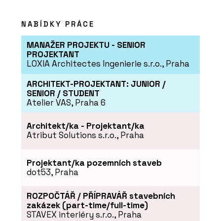
NABÍDKY PRÁCE
MANAŽER PROJEKTU - SENIOR
PROJEKTANT
LOXIA Architectes Ingenierie s.r.o., Praha
ARCHITEKT-PROJEKTANT: JUNIOR /
ČLÁNKY
SENIOR / STUDENT
Budova Rozhlasu a
Atelier VAS, Praha 6
televize Slovenska je
energeticky efektivní.
Stavba z 80. let dostala
Architekt/ka - Projektant/ka
novou fasádu a
Atribut Solutions s.r.o., Praha
zateplovací systém
Projektant/ka pozemních staveb
dot53, Praha
ROZPOČTÁŘ / PŘÍPRAVÁŘ stavebních
zakázek (part-time/full-time)
STAVEX interiéry s.r.o., Praha