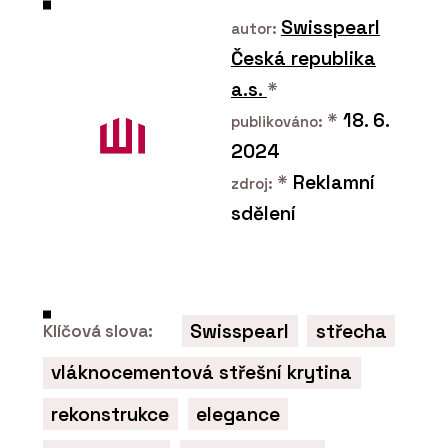
Swisspearl
autor:
Česká republika
a.s.
*
*
18. 6.
publikováno:
2024
PRODUKTY
*
Reklamní
zdroj:
Vláknocementová deska
Swisspearl Carat
sdělení
Swisspearl
střecha
Klíčová slova:
vláknocementová střešní krytina
PRODUKTY
Profilovaná
rekonstrukce
elegance
vláknocementová střešní
krytina Swisspearl