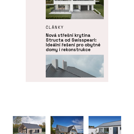
ČLÁNKY
Nová střešní krytina
Structa od Swisspearl:
Ideální řešení pro obytné
domy i rekonstrukce
PRODUKTY
Skládaná
vláknocementová střešní
krytina Swisspearl