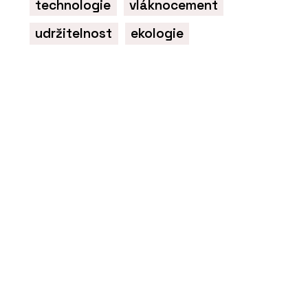
technologie
vláknocement
udržitelnost
ekologie
O FIRMĚ
Swisspearl Česká
republika a.s.
PRODUKTY
Vláknocementová deska
Swisspearl Patina
Structure NXT