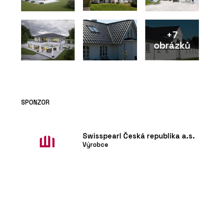
+7
obrázků
PRODUKTY
Vláknocementová deska
Swisspearl Patina Original
NXT
SPONZOR
Swisspearl Česká republika a.s.
Výrobce
ČLÁNKY
Černá školka v borovém
háji. V obci Vědomice mají
trochu jinou mateřskou
školu