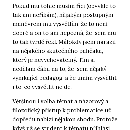
Pokud mu tohle musím říci (obvykle to
tak ani neříkám), nějakým postupným
manévrem mu vysvětlím, že to není
dobré a on to ani nepozná, že jsem mu
to tak tvrdě řekl. Málokdy jsem narazil
na nějakého skutečného paličáka,
který je nevychovatelný. Tím si
nedělám čáku na to, že jsem nějaký
vynikající pedagog, a že umím vysvětlit
i to, co vysvětlit nejde.
Většinou i volba témat a názorový a
filozofický přístup k problematice už
dopředu nabízí nějakou shodu. Protože
když už se student k tématu přihlásí,