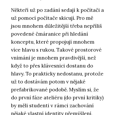
Někteří už po zadání sedají k počítači a
už pomocí počítače skicují. Pro mě
jsou mnohem důležitější třeba nepříliš
povedené čmáranice při hledání
konceptu, které propojují mnohem
více hlavu s rukou. Takové prostorové
vnímání je mnohem pravdivější, než
když to přes klávesnici dostanu do
hlavy. To prakticky nedostanu, protože
už to dostávám potom v nějaké
prefabrikované podobě. Myslím si, že
do první fáze ateliéru (do první kritiky)
by měli studenti v rámci zachování
nějaké vlastní identity přemýšlení,