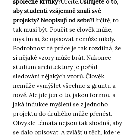
společné kritiky?
Určitě.
Usilujete o to,
aby studenti vzájemně znali své
projekty? Neopisují od sebe?
Určitě, to
tak musí být. Poučit se člověk může,
myslím si, že opisovat nemůže nikdy.
Podrobnost té práce je tak rozdílná, že
si nějaké vzory může brát. Nakonec
studium architektury je pořád
sledování nějakých vzorů. Člověk
nemůže vymýšlet všechno z gruntu a
nově. Ale jde jen o to, jakou formou a
jaká indukce myšlení se z jednoho
projektu do druhého může přenést.
Obvykle témata nejsou tak shodná, aby
se dalo opisovat. A zvlášť u těch, kde je