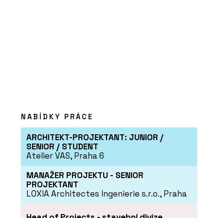
ČLÁNKY
Umění prvního dojmu. Modulární
fasády kombinují praktické a
elegantní v jeden celek
NABÍDKY PRÁCE
ARCHITEKT-PROJEKTANT: JUNIOR /
SENIOR / STUDENT
Atelier VAS, Praha 6
MANAŽER PROJEKTU - SENIOR
PROJEKTANT
PRODUKTY
LOXIA Architectes Ingenierie s.r.o., Praha
Modulární nemocnice - KOMA
Head of Projects - stavební divize