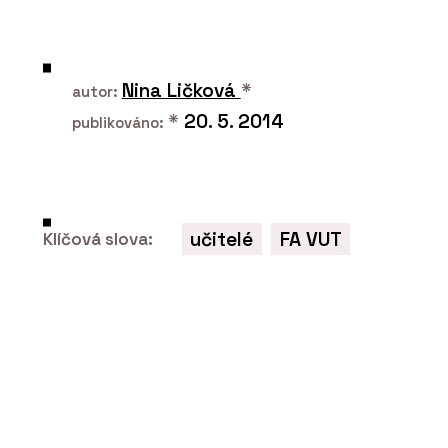
O FIRMĚ
KOMA MODULAR s. r. o.
Nina Ličková
*
autor:
*
20. 5. 2014
publikováno:
učitelé
FA VUT
Klíčová slova:
PRODUKTY
Modulární bytové domy - KOMA