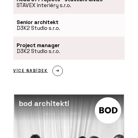
STAVEX interiéry s.r.o.
Senior architekt
D3K2 Studio s.r.o.
Project manager
D3K2 Studio s.r.o.
ČLÁNKY
Restaurace coby designová loď u
VÍCE NABÍDEK
řeky Moravy
bod architekti