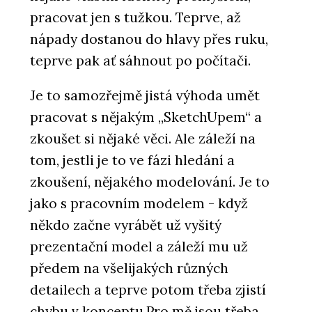
pracovat jen s tužkou. Teprve, až
nápady dostanou do hlavy přes ruku,
teprve pak ať sáhnout po počítači.
Je to samozřejmě jistá výhoda umět
pracovat s nějakým „SketchUpem“ a
zkoušet si nějaké věci. Ale záleží na
tom, jestli je to ve fázi hledání a
zkoušení, nějakého modelování. Je to
jako s pracovním modelem - když
někdo začne vyrábět už vyšitý
prezentační model a záleží mu už
předem na všelijakých různých
detailech a teprve potom třeba zjistí
chybu v konceptu.Pro mě jsou třeba