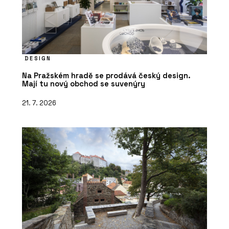
DESIGN
PRODUKTY
Na Pražském hradě se prodává český design.
Mají tu nový obchod se suvenýry
Modulární školy - KOMA
21. 7. 2026
ČLÁNKY
Designové moduly přesně na míru
zákazníka. KOMA MODULAR