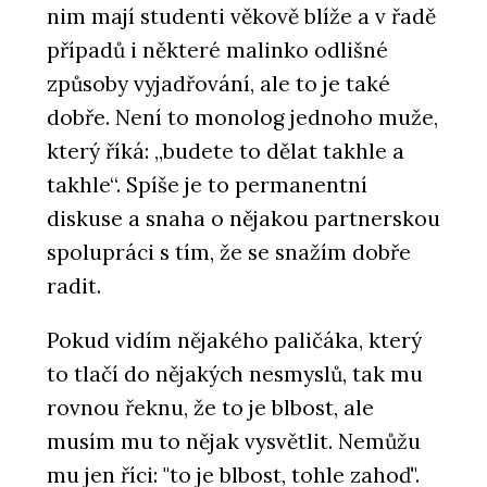
nim mají studenti věkově blíže a v řadě
případů i některé malinko odlišné
způsoby vyjadřování, ale to je také
dobře. Není to monolog jednoho muže,
který říká: „budete to dělat takhle a
takhle“. Spíše je to permanentní
diskuse a snaha o nějakou partnerskou
spolupráci s tím, že se snažím dobře
radit.
Pokud vidím nějakého paličáka, který
to tlačí do nějakých nesmyslů, tak mu
rovnou řeknu, že to je blbost, ale
musím mu to nějak vysvětlit. Nemůžu
mu jen říci: "to je blbost, tohle zahoď".