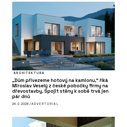
ARCHITEKTURA
„Dům přivezeme hotový na kamionu,“ říká
Miroslav Veselý z české pobočky firmy na
dřevostavby. Spojit stěny k sobě trvá jen
pár dnů
24. 2. 2026 /
ADVERTORIAL