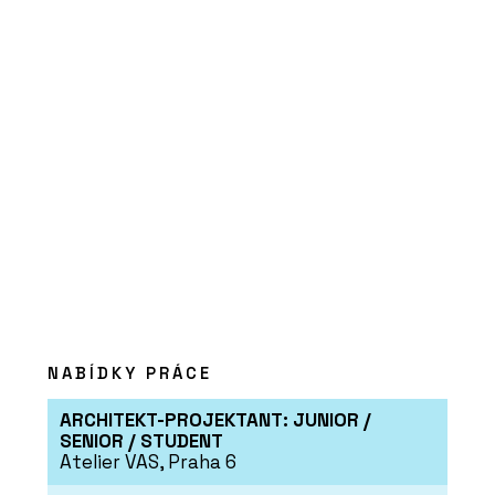
PRODUKTY
Tvrzený kámen Noble
Arctic Night –
TechniStone
O FIRMĚ
TechniStone
NABÍDKY PRÁCE
ARCHITEKT-PROJEKTANT: JUNIOR /
SENIOR / STUDENT
Atelier VAS, Praha 6