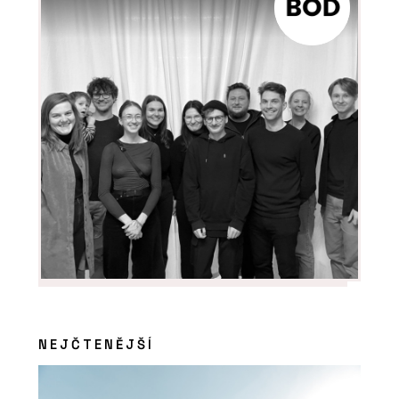
PRODUKTY
Tvrzený Kámen Noble
Concrete Grey -
TechniStone
PRODUKTY
Tvrzený kámen Noble
Quartzite - TechniStone
NEJČTENĚJŠÍ