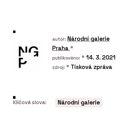
PRODUKTY
Tvrzený kámen Perlado
Bronze – TechniStone
Národní galerie
autor:
Praha
*
*
14. 3. 2021
publikováno:
*
Tisková zpráva
zdroj:
PRODUKTY
Tvrzený kámen Nuova
Crema – TechniStone
Národní galerie
Klíčová slova: