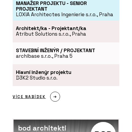
MANAŽER PROJEKTU - SENIOR
PRODUKTY
PROJEKTANT
LOXIA Architectes Ingenierie s.r.o., Praha
Tvrzený kámen Calacatta
Olympos - TechniStone
Architekt/ka - Projektant/ka
Atribut Solutions s.r.o., Praha
STAVEBNÍ INŽENÝR / PROJEKTANT
archibase s.r.o., Praha 5
PRODUKTY
Hlavní inženýr projektu
D3K2 Studio s.r.o.
Tvrzený Kámen Morning
Daisy - TechniStone
VÍCE NABÍDEK
bod architekti