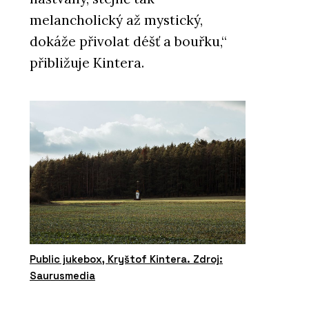
melancholický až mystický,
dokáže přivolat déšť a bouřku,“
přibližuje Kintera.
Public jukebox, Kryštof Kintera. Zdroj:
Saurusmedia