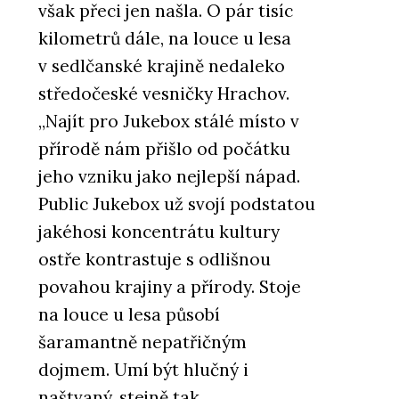
však přeci jen našla. O pár tisíc
kilometrů dále, na louce u lesa
v sedlčanské krajině nedaleko
středočeské vesničky Hrachov.
„Najít pro Jukebox stálé místo v
přírodě nám přišlo od počátku
jeho vzniku jako nejlepší nápad.
Public Jukebox už svojí podstatou
jakéhosi koncentrátu kultury
ostře kontrastuje s odlišnou
povahou krajiny a přírody. Stoje
na louce u lesa působí
šaramantně nepatřičným
dojmem. Umí být hlučný i
naštvaný, stejně tak