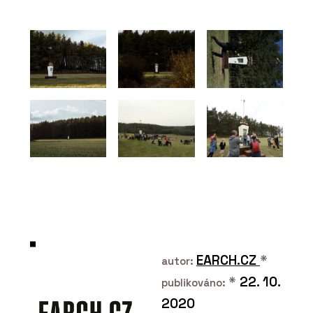
ECLISSE Syntesis
Battente - ECLISSE
PRODUKTY
ECLISSE Syntesis Areo –
ECLISSE
EARCH.CZ
*
autor:
*
22. 10.
publikováno:
2020