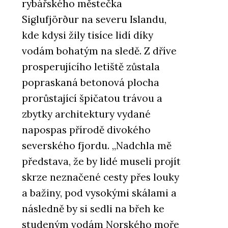
rybářského městečka
Siglufjörður na severu Islandu,
kde kdysi žily tisíce lidí díky
vodám bohatým na sledě. Z dříve
prosperujícího letiště zůstala
popraskaná betonová plocha
prorůstající špičatou trávou a
zbytky architektury vydané
napospas přírodě divokého
severského fjordu. „Nadchla mě
představa, že by lidé museli projít
skrze neznačené cesty přes louky
a bažiny, pod vysokými skálami a
následně by si sedli na břeh ke
studeným vodám Norského moře