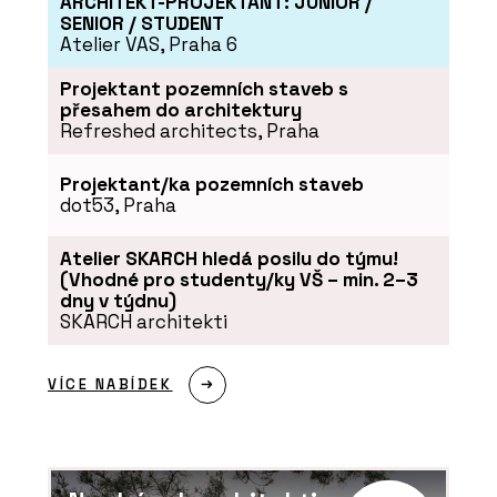
ARCHITEKT-PROJEKTANT: JUNIOR /
SENIOR / STUDENT
Atelier VAS, Praha 6
Projektant pozemních staveb s
přesahem do architektury
Refreshed architects, Praha
Projektant/ka pozemních staveb
dot53, Praha
SLUŽBY
Veřejné zakázky - SNTD
Atelier SKARCH hledá posilu do týmu!
(Vhodné pro studenty/ky VŠ – min. 2–3
dny v týdnu)
SKARCH architekti
VÍCE NABÍDEK
ČLÁNKY