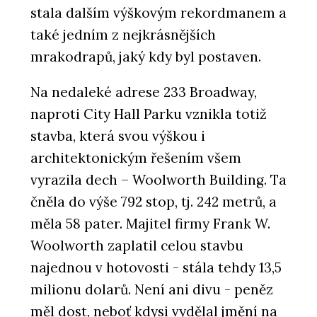
stala dalším výškovým rekordmanem a
také jedním z nejkrásnějších
mrakodrapů, jaký kdy byl postaven.
Na nedaleké adrese 233 Broadway,
naproti City Hall Parku vznikla totiž
stavba, která svou výškou i
architektonickým řešením všem
vyrazila dech – Woolworth Building. Ta
čněla do výše 792 stop, tj. 242 metrů, a
měla 58 pater. Majitel firmy Frank W.
Woolworth zaplatil celou stavbu
najednou v hotovosti - stála tehdy 13,5
milionu dolarů. Není ani divu - peněz
měl dost, neboť kdysi vydělal jmění na