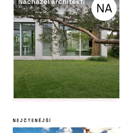
Nacházel architekti
Smlouva o dílo se stavební firmou.
Hlavní je definovat, co chcete
NEJČTENĚJŠÍ