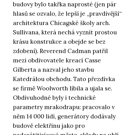
budovy bylo takřka naprosté (jen pár
hlasů se ozvalo, že lepší je „pravdivější“
architektura Chicagské školy arch.
Sullivana, která nechá vyznít prostou
krásu konstrukce a obejde se bez
zdobení). Reverend Cadman patřil
mezi obdivovatele kreací Casse
Gilberta a nazval jeho stavbu
Katedrálou obchodu. Tato přezdívka
se firmě Woolworth líbila a ujala se.
Obdivuhodné byly i technické
parametry mrakodrapu: pracovalo v
něm 14 000 lidí, generátory dodávaly
budově elektřinu jako pro
padesátitisícové město, sklady na uhlí