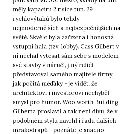
měly kapacitu 2 tisíce tun. 29
rychlovýtahů bylo tehdy
nejmodernějších a nejbezpečnějších na
světě. Skvěle byla zařízena i honosná
vstupní hala (tzv. lobby). Cass Gilbert v
ní nechal vytesat sám sebe s modelem
své stavby v náručí, jiný reliéf
představoval samého majitele firmy,
jak počítá měďáky - je vidět, že
architektovi i investorovi nechyběl
smysl pro humor. Woolworth Building
Gilberta proslavil a tak není divu, že v
podobném stylu navrhl i řadu dalších
mrakodrapů - poznáte je snadno