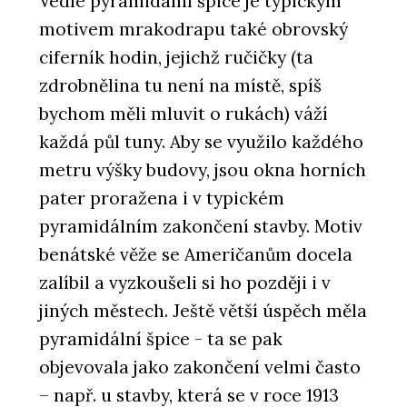
Vedle pyramidální špice je typickým
motivem mrakodrapu také obrovský
ciferník hodin, jejichž ručičky (ta
zdrobnělina tu není na místě, spíš
bychom měli mluvit o rukách) váží
každá půl tuny. Aby se využilo každého
metru výšky budovy, jsou okna horních
pater proražena i v typickém
pyramidálním zakončení stavby. Motiv
benátské věže se Američanům docela
zalíbil a vyzkoušeli si ho později i v
jiných městech. Ještě větší úspěch měla
pyramidální špice - ta se pak
objevovala jako zakončení velmi často
– např. u stavby, která se v roce 1913