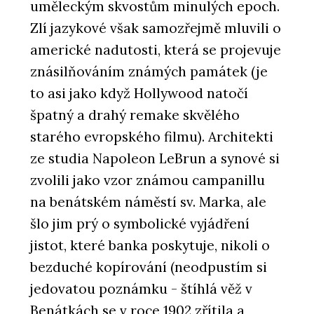
uměleckým skvostům minulých epoch.
Zlí jazykové však samozřejmě mluvili o
americké nadutosti, která se projevuje
znásilňováním známých památek (je
to asi jako když Hollywood natočí
špatný a drahý remake skvělého
starého evropského filmu). Architekti
ze studia Napoleon LeBrun a synové si
zvolili jako vzor známou campanillu
na benátském náměstí sv. Marka, ale
šlo jim prý o symbolické vyjádření
jistot, které banka poskytuje, nikoli o
bezduché kopírování (neodpustím si
jedovatou poznámku - štíhlá věž v
Benátkách se v roce 1902 zřítila a