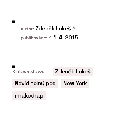
SLUŽBY
Akvizice, fúze a restrukturalizace -
SNTD
Zdeněk Lukeš
*
autor:
*
1. 4. 2015
publikováno:
Zdeněk Lukeš
Klíčová slova:
Neviditelný pes
New York
O FIRMĚ
Sokol, Novák, Trojan, Doleček a
mrakodrap
partneři (SNTD)