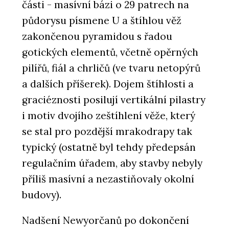
části - masívní bázi o 29 patrech na
půdorysu písmene U a štíhlou věž
zakončenou pyramidou s řadou
gotických elementů, včetně opěrných
pilířů, fiál a chrličů (ve tvaru netopýrů
a dalších příšerek). Dojem štíhlosti a
graciéznosti posilují vertikální pilastry
i motiv dvojího zeštíhlení věže, který
se stal pro pozdější mrakodrapy tak
typický (ostatně byl tehdy předepsán
regulačním úřadem, aby stavby nebyly
příliš masívní a nezastiňovaly okolní
budovy).
Nadšení Newyorčanů po dokončení