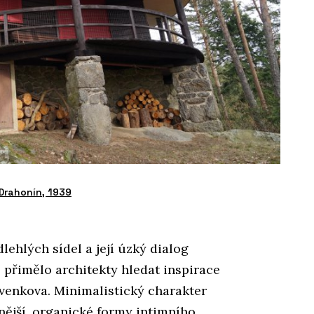
Drahonín, 1939
lehlých sídel a její úzký dialog
 přimělo architekty hledat inspirace
 venkova. Minimalistický charakter
lnější, organické formy intimního