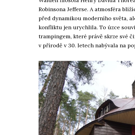
Walden filosofa Henry Davida Thore
Robinsona Jefferse. A atmosféra blíží
před dynamikou moderního světa, al
konfliktu jen urychlila. To úzce souv
trampingem, které právě skrze své č
v přírodě v 30. letech nabývala na po