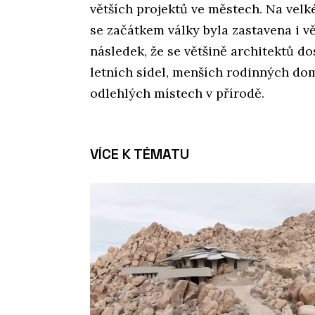
větších projektů ve městech. Na velk
se začátkem války byla zastavena i vě
následek, že se většině architektů d
letních sídel, menších rodinných dom
odlehlých místech v přírodě.
VÍCE K TÉMATU