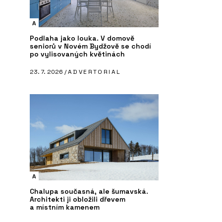
A
Podlaha jako louka. V domově
seniorů v Novém Bydžově se chodí
po vylisovaných květinách
23. 7. 2026 /
ADVERTORIAL
A
Chalupa současná, ale šumavská.
Architekti ji obložili dřevem
a místním kamenem