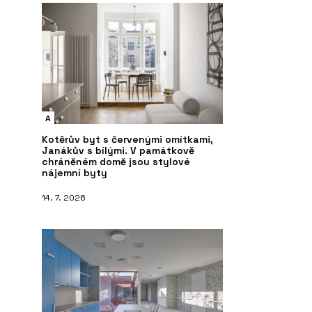
A
Kotěrův byt s červenými omítkami,
Janákův s bílými. V památkově
chráněném domě jsou stylové
nájemní byty
14. 7. 2026