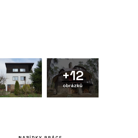
+12
obrázků
NABÍDKY PRÁCE