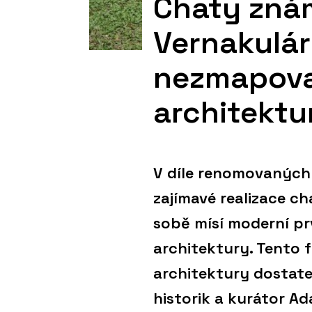
Chaty zná
Vernakulár
nezmapov
architektur
V díle renomovaných
zajímavé realizace ch
sobě mísí moderní pr
architektury. Tento 
architektury dostate
historik a kurátor Ad