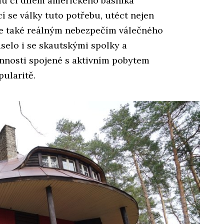
au či dílem amerického básníka
cí se války tuto potřebu, utéct nejen
e také reálným nebezpečím válečného
iselo i se skautskými spolky a
innosti spojené s aktivním pobytem
pularitě.