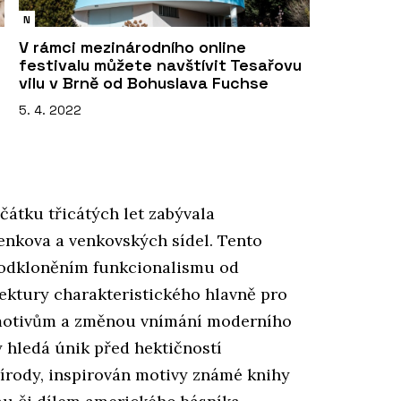
N
V rámci mezinárodního online
festivalu můžete navštívit Tesařovu
vilu v Brně od Bohuslava Fuchse
5. 4. 2022
čátku třicátých let zabývala
enkova a venkovských sídel. Tento
 odkloněním funkcionalismu od
ektury charakteristického hlavně pro
m motivům a změnou vnímání moderního
ý hledá únik před hektičností
írody, inspirován motivy známé knihy