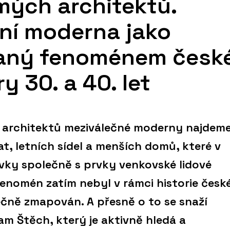
mých architektů.
ní moderna jako
aný fenoménem česk
y 30. a 40. let
 architektů meziválečné moderny najdem
at, letních sídel a menších domů, které v
vky společně s prvky venkovské lidové
fenomén zatím nebyl v rámci historie česk
čně zmapován. A přesně o to se snaží
am Štěch, který je aktivně hledá a