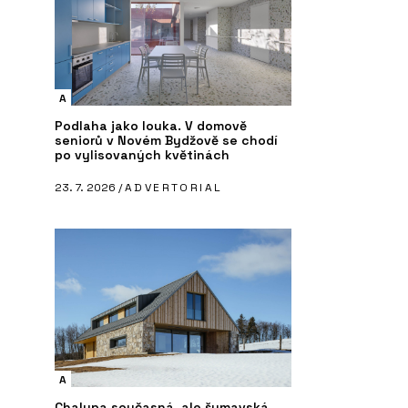
A
Podlaha jako louka. V domově
seniorů v Novém Bydžově se chodí
po vylisovaných květinách
23. 7. 2026 /
ADVERTORIAL
A
Chalupa současná, ale šumavská.