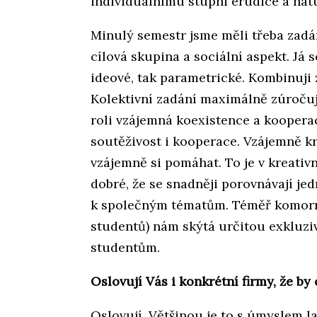
individuálnímu stupni erudice a natu
Minulý semestr jsme měli třeba zadá
cílová skupina a sociální aspekt. Já 
ideové, tak parametrické. Kombinuji z
Kolektivní zadání maximálně zúročuje
roli vzájemná koexistence a kooperac
soutěživost i kooperace. Vzájemně kr
vzájemně si pomáhat. To je v kreativní
dobré, že se snadněji porovnávají jed
k společným tématům. Téměř komorní 
studentů) nám skýtá určitou exkluziv
studentům.
Oslovují Vás i konkrétní firmy, že b
Oslovují. Většinou je to s úmyslem 