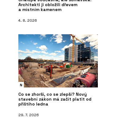
Architekti ji obložili dřevem
a místním kamenem
4. 8. 2026
N
Co se zhorší, co se zlepší? Nový
stavební zákon má začít platit od
příštího ledna
29. 7. 2026