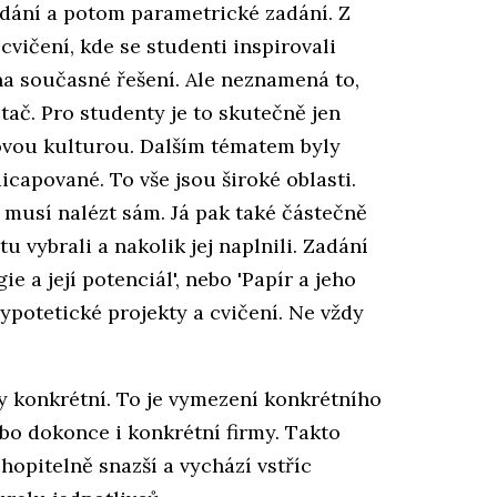
adání a potom parametrické zadání. Z
cvičení, kde se studenti inspirovali
na současné řešení. Ale neznamená to,
tač. Pro studenty je to skutečně jen
idovou kulturou. Dalším tématem byly
icapované. To vše jsou široké oblasti.
t musí nalézt sám. Já pak také částečně
tu vybrali a nakolik jej naplnili. Zadání
e a její potenciál', nebo 'Papír a jeho
hypotetické projekty a cvičení. Ne vždy
y konkrétní. To je vymezení konkrétního
bo dokonce i konkrétní firmy. Takto
opitelně snazší a vychází vstříc