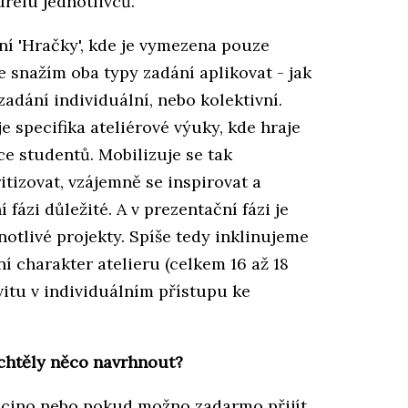
relu jednotlivců.
ní 'Hračky', kde je vymezena pouze
se snažím oba typy zadání aplikovat - jak
adání individuální, nebo kolektivní.
 specifika ateliérové výuky, kde hraje
e studentů. Mobilizuje se tak
itizovat, vzájemně se inspirovat a
 fázi důležité. A v prezentační fázi je
notlivé projekty. Spíše tedy inklinujeme
charakter atelieru (celkem 16 až 18
itu v individuálním přístupu ke
y chtěly něco navrhnout?
lacino nebo pokud možno zadarmo přijít