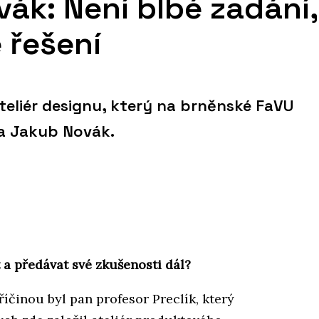
vák: Není blbé zadání,
 řešení
eliér designu, který na brněnské FaVU
 a Jakub Novák.
 a předávat své zkušenosti dál?
íčinou byl pan profesor Preclík, který