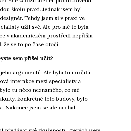
bych zde založil ateliér produktového
rdou školu praxí. Jednak jsem byl
designér. Tehdy jsem si v praxi ve
ialisty užil své. Ale pro mě to byla
áce v akademickém prostředí nepřišla
, že se to po čase otočí.
yste sem přišel učit?
jeho argumentů. Ale byla to i určitá
ová interakce mezi specialisty a
 bylo tu něco neznámého, co mě
akulty, konkrétně této budovy, bylo
na. Nakonec jsem se ale nechal
il předávat své zkušenosti, kterých jsem