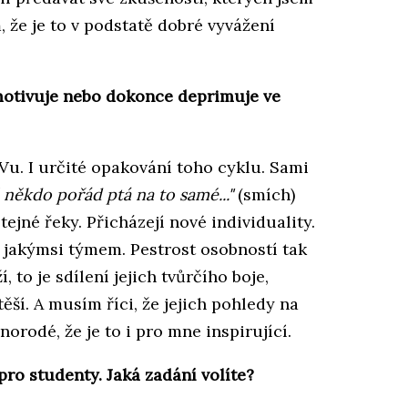
 že je to v podstatě dobré vyvážení
otivuje nebo dokonce deprimuje ve
u. I určité opakování toho cyklu. Sami
 někdo pořád ptá na to samé..."
(smích)
ejné řeky. Přicházejí nové individuality.
tal jakýmsi týmem. Pestrost osobností tak
, to je sdílení jejich tvůrčího boje,
ěší. A musím říci, že jejich pohledy na
orodé, že je to i pro mne inspirující.
ro studenty. Jaká zadání volíte?