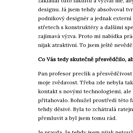
zakládal tuto fakultu a vyzval mě, a
designu. Já jsem tehdy absolvoval tv
podnikový designér a jednak externí 
střetech s konstruktéry a dalšími spec
zajímavá výzva. Proto mi nabídka pr
nijak atraktivní. To jsem ještě nevěděl
Co Vás tedy skutečně přesvědčilo, ab
Pan profesor preclík a přesvědčivost 
moje zvědavost. Třeba zde nebyla tak
kontakt s novými technologiemi, ale
přitahovalo. Bohužel prostředí této f
tehdy děsivé. Byla to zchátralá ratej
přemluvit a byl jsem tomu rád.
Je pravda, že tehdy jsem nijak netouž