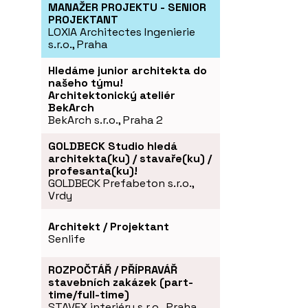
MANAŽER PROJEKTU - SENIOR
PROJEKTANT
LOXIA Architectes Ingenierie
s.r.o., Praha
Hledáme junior architekta do
našeho týmu!
Architektonický ateliér
BekArch
BekArch s.r.o., Praha 2
GOLDBECK Studio hledá
architekta(ku) / stavaře(ku) /
profesanta(ku)!
GOLDBECK Prefabeton s.r.o.,
Vrdy
Architekt / Projektant
Senlife
ROZPOČTÁŘ / PŘÍPRAVÁŘ
stavebních zakázek (part-
time/full-time)
STAVEX interiéry s.r.o., Praha