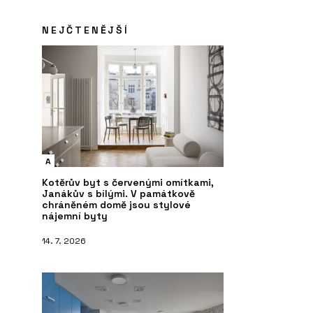
NEJČTENĚJŠÍ
A
Kotěrův byt s červenými omítkami,
Janákův s bílými. V památkově
chráněném domě jsou stylové
nájemní byty
14. 7. 2026