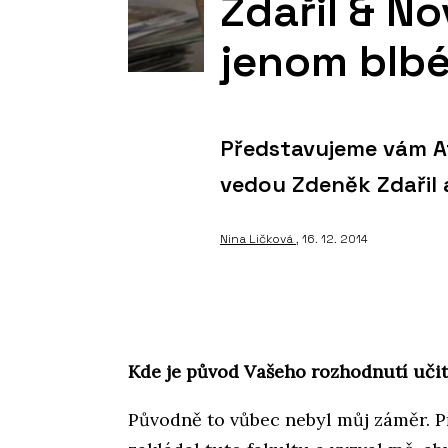
Zdařil & No
jenom blbé
Představujeme vám At
vedou Zdeněk Zdařil
Nina Ličková
, 16. 12. 2014
Kde je původ Vašeho rozhodnutí učit
Původně to vůbec nebyl můj záměr. Př