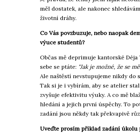
měl dostatek, ale nakonec shledávám,
životní dráhy.
Co Vás povzbuzuje, nebo naopak dem
výuce studentů?
Občas mě deprimuje kantorské Déja V
sebe se ptáte:
"Jak je možné, že se mě
Ale naštěstí nevstupujeme nikdy do st
Tak si je i vybírám, aby se atelier s
zvyšuje efektivitu výuky. A co mě blaží
hledání a jejich první úspěchy. To pot
zadání jsou někdy tak překvapivě různ
Uveďte prosím příklad zadání úkolu p