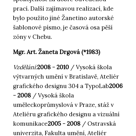
prací. Další zajímavou realizací, kde
bylo použito jiné Žanetino autorské
šablonové písmo, je časová osa pěší
zóny v Chebu.
Mgr. Art. Žaneta Drgová (*1983)
Vzdělání:
2008 - 2010
/ Vysoká škola
výtvarných umění v Bratislavě, Ateliér
grafického designu 304 a TypoLab
2006
- 2008
/ Vysoká škola
uměleckoprůmyslová v Praze, stáž v
Ateliéru grafického designu a vizuální
komunikace
2005 - 2008
/ Ostravská
univerzita, Fakulta umění, Ateliér