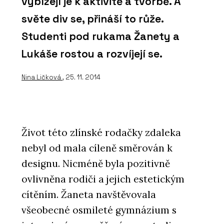
vybízejí je k aktivitě a tvorbě. A
světe div se, přináší to růže.
Studenti pod rukama Žanety a
Lukáše rostou a rozvíjejí se.
Nina Ličková
, 25. 11. 2014
Život této zlínské rodačky zdaleka
nebyl od mala cíleně směrován k
designu. Nicméně byla pozitivně
ovlivněna rodiči a jejich estetickým
cítěním. Žaneta navštěvovala
všeobecné osmileté gymnázium s