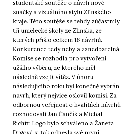
studentské soutěže o návrh nové
značky a vizuálního stylu Zlínského
kraje. Této soutěže se tehdy zúčastnily
tři umělecké školy ze Zlínska, ze
kterých přišlo celkem 16 návrhů.
Konkurence tedy nebyla zanedbatelná.
Komise se rozhodla pro vytvoření
užšího výběru, ze kterého měl
následně vzejít vítěz. V únoru
následujícího roku byl konečně vybrán
návrh, který nejvíce oslovil komisi. Za
odbornou veřejnost o kvalitách návrhů
rozhodovali Jan Čančík a Michal
Richtr. Logo bylo schváleno a Žaneta
Drgová si tak odnesla své první