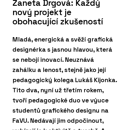
Žaneta Drgová: Každý
nový projekt je
obohacující zkušeností
Mladá, energická a svěží grafická
designérka s jasnou hlavou, která
se nebojí inovací. Neuznává
zahálku a lenost, stejně jako její
pedagogický kolega Lukáš Kijonka.
Tito dva, nyní už třetím rokem,
tvoří pedagogické duo ve výuce
studentů grafického designu na
FaVU. Nedávají jim odpočinout,