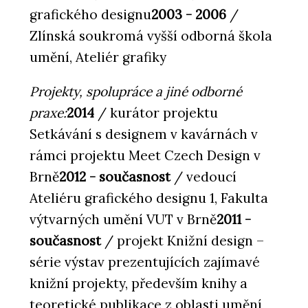
grafického designu
2003 - 2006
/
Zlínská soukromá vyšší odborná škola
umění, Ateliér grafiky
Projekty, spolupráce a jiné odborné
praxe:
2014
/ kurátor projektu
Setkávání s designem v kavárnách v
rámci projektu Meet Czech Design v
Brně
2012 - současnost
/ vedoucí
Ateliéru grafického designu 1, Fakulta
výtvarných umění VUT v Brně
2011 -
současnost
/ projekt Knižní design –
série výstav prezentujících zajímavé
knižní projekty, především knihy a
teoretické publikace z oblasti umění,