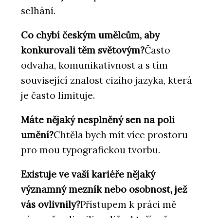
selhání.
Co chybí českým umělcům, aby
konkurovali těm světovým?
Často
odvaha, komunikativnost a s tím
související znalost cizího jazyka, která
je často limituje.
Máte nějaký nesplněný sen na poli
umění?
Chtěla bych mít více prostoru
pro mou typografickou tvorbu.
Existuje ve vaší kariéře nějaký
významný mezník nebo osobnost, jež
vás ovlivnily?
Přístupem k práci mě