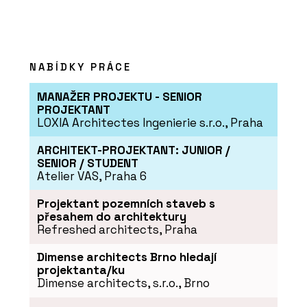
NABÍDKY PRÁCE
MANAŽER PROJEKTU - SENIOR
PROJEKTANT
LOXIA Architectes Ingenierie s.r.o., Praha
SLUŽBY
Právo životního prostředí - SNTD
ARCHITEKT-PROJEKTANT: JUNIOR /
SENIOR / STUDENT
Atelier VAS, Praha 6
Projektant pozemních staveb s
přesahem do architektury
Refreshed architects, Praha
Dimense architects Brno hledají
projektanta/ku
Dimense architects, s.r.o., Brno
SLUŽBY