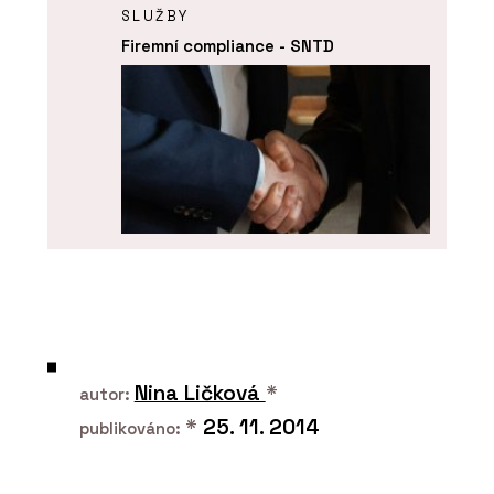
SLUŽBY
Firemní compliance - SNTD
SLUŽBY
Akvizice, fúze a restrukturalizace -
SNTD
Nina Ličková
*
autor:
*
25. 11. 2014
publikováno: