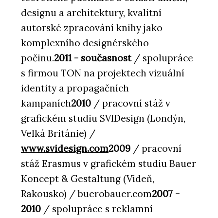
designu a architektury, kvalitní
autorské zpracování knihy jako
komplexního designérského
počinu.
2011 - současnost
/ spolupráce
s firmou TON na projektech vizuální
identity a propagačních
kampaních
2010
/ pracovní stáž v
grafickém studiu SVIDesign (Londýn,
Velká Británie) /
www.svidesign.com
2009
/ pracovní
stáž Erasmus v grafickém studiu Bauer
Koncept & Gestaltung (Vídeň,
Rakousko) / buerobauer.com
2007 -
2010
/ spolupráce s reklamní