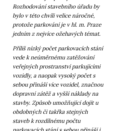
Rozhodování stavebního úřadu by
bylo v této chvíli velice náročné,
protože parkování je v hl. m. Praze
jedním z nejvíce ožehavých témat.
Příliš nízký počet parkovacích stání
vede k neúměrnému zatěžování
veřejných prostranství parkujícími
vozidly, a naopak vysoký počet s
sebou přináší více vozidel, značnou
dopravní zátěž a vyšší náklady na
stavby. Způsob umožňující dojít u
obdobných či takřka stejných
staveb k rozdílnému počtu
parkovacích stání s sebou přináší i