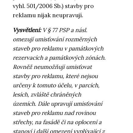
vyhl. 501/2006 Sb.) stavby pro
reklamu nijak neupravují.
Vysvětlení:
V § 77 PSP a násl.
omezují umisťování rozměrných
staveb pro reklamu v památkových
rezervacích a památkových zónách.
Rovněž neumožňují umisťovat
stavby pro reklamu, které nejsou
určeny k tomuto účelu, v parcích,
lesích, zvláště chráněných
územích. Dále upravují umisťování
staveb pro reklamu nad rovinou
střechy, na fasádě či na oplocení a
stanoví i další omezení vyplývající z