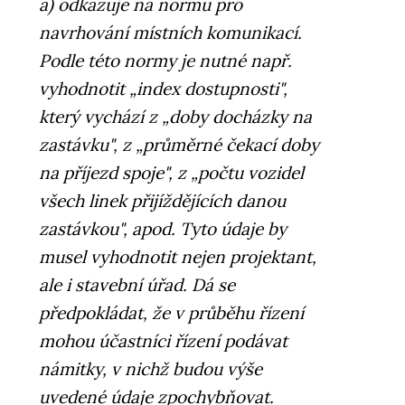
a) odkazuje na normu pro
navrhování místních komunikací.
Podle této normy je nutné např.
vyhodnotit „index dostupnosti",
který vychází z „doby docházky na
zastávku", z „průměrné čekací doby
na příjezd spoje", z „počtu vozidel
všech linek přijíždějících danou
zastávkou", apod. Tyto údaje by
musel vyhodnotit nejen projektant,
ale i stavební úřad. Dá se
předpokládat, že v průběhu řízení
mohou účastníci řízení podávat
námitky, v nichž budou výše
uvedené údaje zpochybňovat.