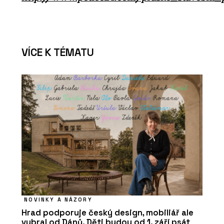
VÍCE K TÉMATU
NOVINKY A NÁZORY
Hrad podporuje český design, mobiliář ale
vybral od Dánů. Děti budou od 1. září psát