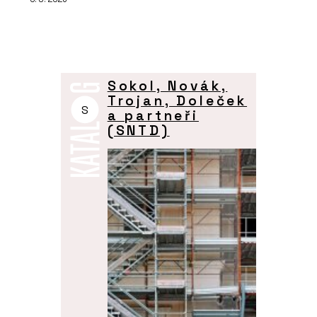
Sokol, Novák,
Trojan, Doleček
S
a partneři
(SNTD)