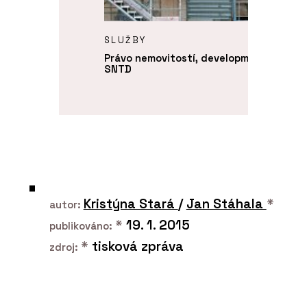
SLUŽBY
Právo nemovitostí, development a stave
SNTD
finovat, co
Kristýna Stará
/
Jan Stáhala
*
autor:
*
19. 1. 2015
publikováno:
*
tisková zpráva
zdroj: