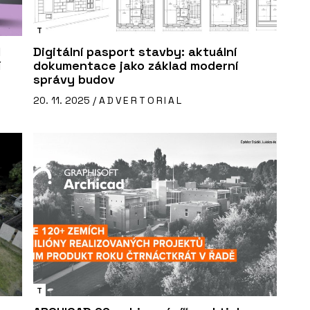
T
d
Digitální pasport stavby: aktuální
í
dokumentace jako základ moderní
správy budov
20. 11. 2025 /
ADVERTORIAL
T