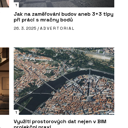
T
Jak na zaměřování budov aneb 3+3 tipy
při práci s mračny bodů
26. 3. 2025 /
ADVERTORIAL
T
Využití prostorových dat nejen v BIM
4
projekční praxi