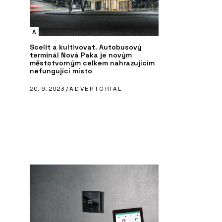
A
Scelit a kultivovat. Autobusový
terminál Nová Paka je novým
městotvorným celkem nahrazujícím
nefungující místo
20. 9. 2023 /
ADVERTORIAL
PRODUKTY
P
x Pro - Franke
Filtrační baterie Vital Tap - Franke
In
2G
- 