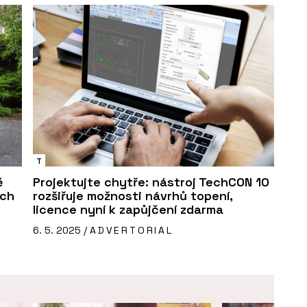
T
ě
Projektujte chytře: nástroj TechCON 10
ích
rozšiřuje možnosti návrhů topení,
licence nyní k zapůjčení zdarma
6. 5. 2025 /
ADVERTORIAL