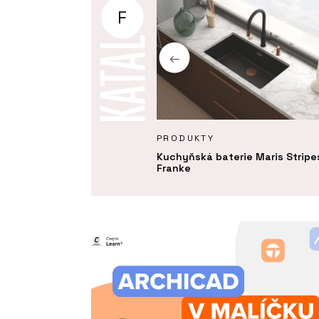
F
KTY
PRODUKTY
ý odsavač par Maris
Kuchyňská baterie Maris Stripe
 - Franke
Franke