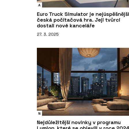
A
Euro Truck Simulator je nejúspěšnější
česká počítačová hra. Její tvůrci
dostali nové kanceláře
27. 3. 2025
N
Nejdůležitější novinky v programu
Lumion, které se objevili v roce 202