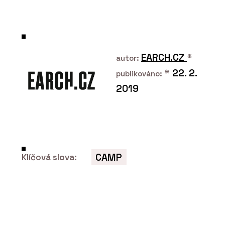
O FIRMĚ
OAKCENT
EARCH.CZ
*
autor:
*
22. 2.
publikováno:
2019
PRODUKTY
Dubové podlahy - OAKCENT
CAMP
Klíčová slova: