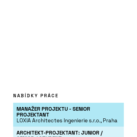
ČLÁNKY
Návštěvnické centrum pivovaru
Bernard zve na pivo i kvalitní interiér
NABÍDKY PRÁCE
MANAŽER PROJEKTU - SENIOR
PROJEKTANT
LOXIA Architectes Ingenierie s.r.o., Praha
ARCHITEKT-PROJEKTANT: JUNIOR /