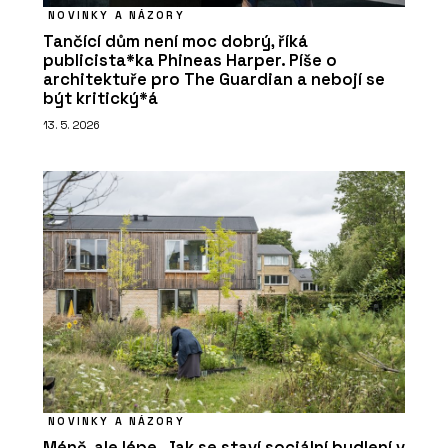
NOVINKY A NÁZORY
Tančící dům není moc dobrý, říká
publicista*ka Phineas Harper. Píše o
architektuře pro The Guardian a nebojí se
být kritický*á
13. 5. 2026
NOVINKY A NÁZORY
Méně, ale lépe. Jak se staví sociální bydlení v