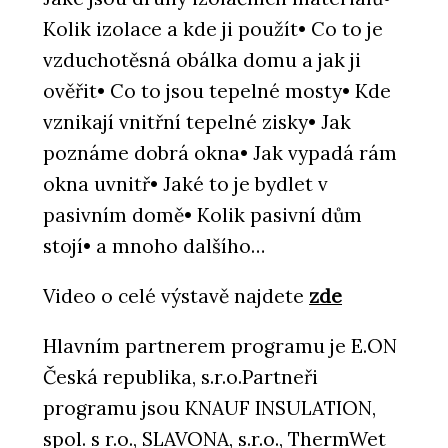
Kolik izolace a kde ji použít• Co to je
vzduchotěsná obálka domu a jak ji
ověřit• Co to jsou tepelné mosty• Kde
vznikají vnitřní tepelné zisky• Jak
poznáme dobrá okna• Jak vypadá rám
okna uvnitř• Jaké to je bydlet v
pasivním domě• Kolik pasivní dům
stojí• a mnoho dalšího…
Video o celé výstavě najdete
zde
Hlavním partnerem programu je E.ON
Česká republika, s.r.o.Partneři
programu jsou KNAUF INSULATION,
spol. s r.o., SLAVONA, s.r.o., ThermWet