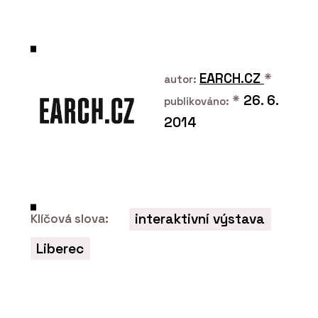
PRODUKTY
Coating on Demand - AGC Glass
Europe
EARCH.CZ
*
autor:
*
26. 6.
publikováno:
2014
ČLÁNKY
interaktivní výstava
Klíčová slova:
Seznamte se s polskými mrakodrapy
ve Varšavě. Komplex HUB je
Liberec
multifunkční, UNIT má dračí kůži