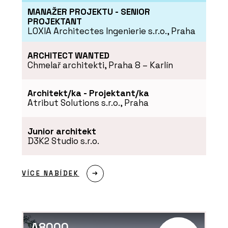
fasádu a interiér zdobí leštěný
MANAŽER PROJEKTU - SENIOR
mramor. Je dominantou Varšavy,
PROJEKTANT
která v noci září
LOXIA Architectes Ingenierie s.r.o., Praha
ARCHITECT WANTED
Chmelař architekti, Praha 8 – Karlín
Architekt/ka - Projektant/ka
Atribut Solutions s.r.o., Praha
Junior architekt
D3K2 Studio s.r.o.
PRODUKTY
Low-Carbon Glass a služba Recycle
Glass - AGC Glass Europe
VÍCE NABÍDEK
A8000