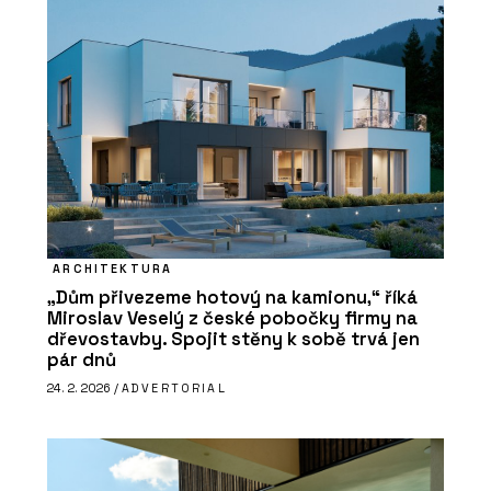
ARCHITEKTURA
„Dům přivezeme hotový na kamionu,“ říká
Miroslav Veselý z české pobočky firmy na
dřevostavby. Spojit stěny k sobě trvá jen
pár dnů
24. 2. 2026 /
ADVERTORIAL