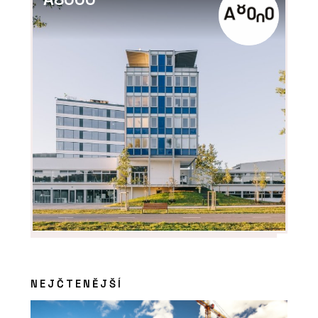
O FIRMĚ
AGC Glass Europe
PRODUKTY
Konfigurátor skla - AGC Glass Europe
NEJČTENĚJŠÍ