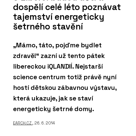
dospělí celé léto poznávat
tajemství energeticky
šetrného stavění
„Mámo, táto, pojďme bydlet
zdravě!“ zazní už tento pátek
libereckou iQLANDIÍ. Nejstarší
science centrum totiž právě nyní
hostí dětskou zábavnou výstavu,
která ukazuje, jak se staví
energeticky šetrné domy.
EARCH.CZ
, 26. 6. 2014