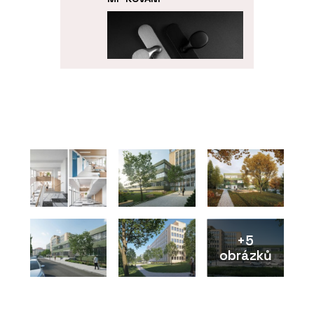
PRODUKTY
Bezpečnostní dveřní
kování MPK Securo - MP
KOVÁNÍ
+5
obrázků
PRODUKTY
Dveřní klika MPK Grandera