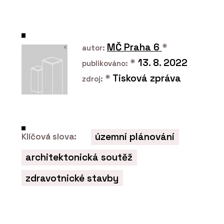
In Lock - MP KOVÁNÍ
MČ Praha 6
*
autor:
*
13. 8. 2022
publikováno:
*
Tisková zpráva
zdroj:
PRODUKTY
Bezpečnostní klika GK R8
One S2L - MP KOVÁNÍ
územní plánování
Klíčová slova:
architektonická soutěž
zdravotnické stavby
PRODUKTY
Dveřní klika GK Avus One
S2L - MP KOVÁNÍ