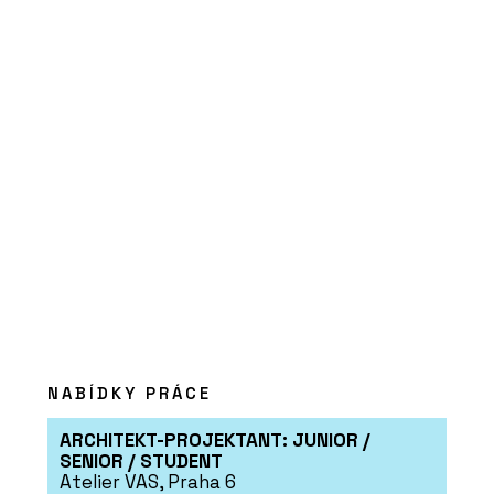
PRODUKTY
Interiérová klika MPK
Impressa Switch Lock -
MP KOVÁNÍ
NABÍDKY PRÁCE
ARCHITEKT-PROJEKTANT: JUNIOR /
SENIOR / STUDENT
Atelier VAS, Praha 6