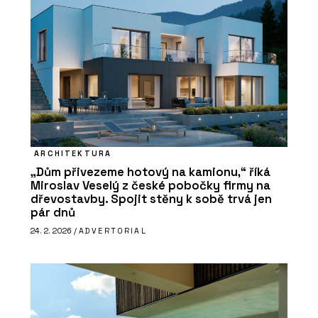
ARCHITEKTURA
„Dům přivezeme hotový na kamionu,“ říká
Miroslav Veselý z české pobočky firmy na
dřevostavby. Spojit stěny k sobě trvá jen
pár dnů
24. 2. 2026 /
ADVERTORIAL