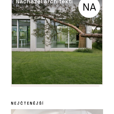
Nacházel architekti
Prosklené příčky Dorsis i tam, kde je
nečekáte
PRODUKTY
Dveře a rámové zárubně FORTIUS
WOODY - Dorsis
NEJČTENĚJŠÍ