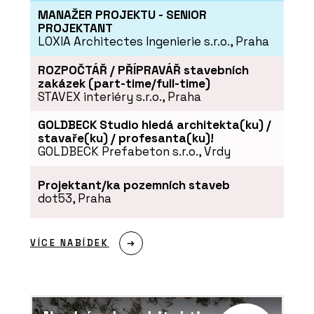
MANAŽER PROJEKTU - SENIOR
PROJEKTANT
LOXIA Architectes Ingenierie s.r.o., Praha
ROZPOČTÁŘ / PŘÍPRAVÁŘ stavebních
zakázek (part-time/full-time)
STAVEX interiéry s.r.o., Praha
PRODUKTY
GOLDBECK Studio hledá architekta(ku) /
stavaře(ku) / profesanta(ku)!
Posuvné dveře a bezobložková
pouzdra BELPORT - Dorsis
GOLDBECK Prefabeton s.r.o., Vrdy
Projektant/ka pozemních staveb
dot53, Praha
VÍCE NABÍDEK
ČLÁNKY