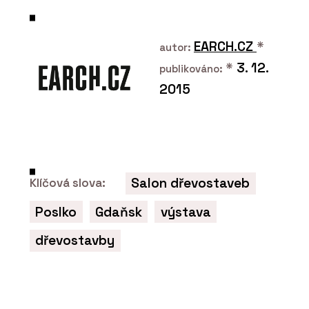
Dveře a skryté zárubně FORTIUS 52 -
Dorsis
EARCH.CZ
*
autor:
*
3. 12.
publikováno:
2015
ČLÁNKY
Salon dřevostaveb
Klíčová slova:
Ekologičtější postup ve výrobě je
možný, ale vyžaduje větší přesnost,
Poslko
Gdaňsk
výstava
disciplínu i kontrolu
dřevostavby