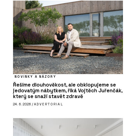
NOVINKY A NÁZORY
Řešíme dlouhověkost, ale obklopujeme se
jedovatým nábytkem, říká Vojtěch Juřenčák,
který se snaží stavět zdravě
24. 6. 2026 /
ADVERTORIAL