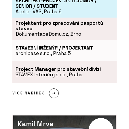
ARCHITEKT-PROJEKTANT: JUNIOR /
SENIOR / STUDENT
„Jen skvělý produkt nestačí, musíte
ho mít taky kde adekvátně
Atelier VAS, Praha 6
prezentovat,“ říká Jakub Huráb z LD
Seating. Firma z Boskovic má nový
Projektant pro zpracování pasportů
showroom v Karlíně
staveb
DokumentaceDomu.cz, Brno
STAVEBNÍ INŽENÝR / PROJEKTANT
archibase s.r.o., Praha 5
Project Manager pro stavební divizi
STAVEX interiéry s.r.o., Praha
PRODUKTY
VÍCE NABÍDEK
Konferenční židle Flexi Light - LD
Seating
Kamil Mrva