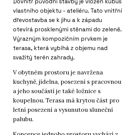
Dovnitř původní stavby je vložen kubus
vlastního objektu - ateliéru. Tato vnitřní
dřevostavba se k jihu a k západu
otevírá prosklenými stěnami do zeleně.
Výrazným kompozičním prvkem je
terasa, která vybíhá z objemu nad
svažitý terén zahrady.
V obytném prostoru je navržena
kuchyně, jídelna, posezení s pracovnou
a jeho součástí je také ložnice s
koupelnou. Terasa má krytou část pro
letní posezení a vysunutou sluneční
palubu.
Koncepce jednoho prostoru vychází z