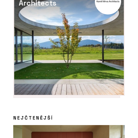
Architects
PRODUKTY
Pracovní židle Arcus - LD Seating
NEJČTENĚJŠÍ
ČLÁNKY
Nové kanceláře v budově ze 60. let
inspirované brutalismem navazují na