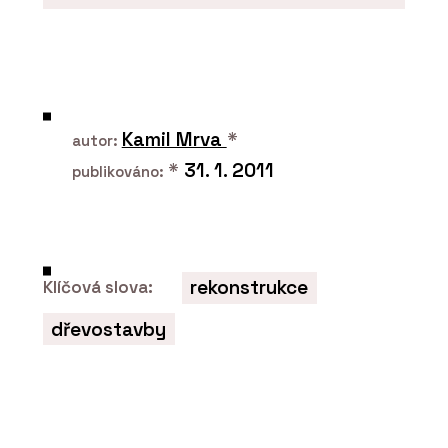
O FIRMĚ
LD Seating
Kamil Mrva
*
autor:
*
31. 1. 2011
publikováno:
rekonstrukce
Klíčová slova:
dřevostavby
PRODUKTY
Konferenční a barová židle Lotus - LD
Seating