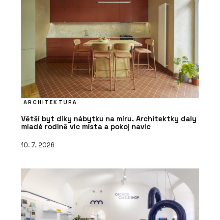
to nejlepší z minulosti
ARCHITEKTURA
Větší byt díky nábytku na míru. Architektky daly
PRODUKTY
mladé rodině víc místa a pokoj navíc
Pracovní křeslo Melody Design - LD
Seating
10. 7. 2026