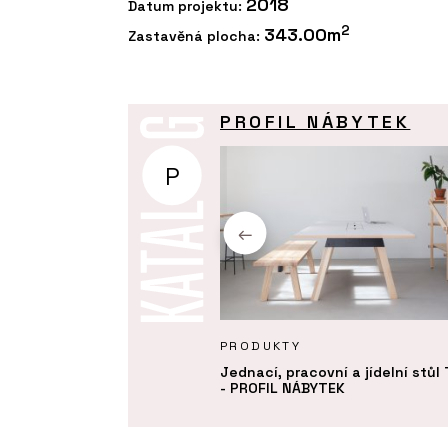
2018
Datum projektu:
2
343.00m
Zastavěná plocha:
PROFIL NÁBYTEK
P
KTY
PRODUKTY
 postel - PROFIL NÁBYTEK
Jednací, pracovní a jídelní stůl
- PROFIL NÁBYTEK