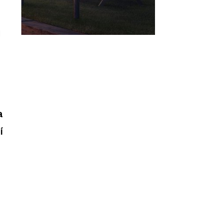
m
a
í