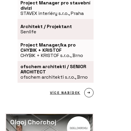
Project Manager pro stavební
divizi
STAVEX interiéry s.r.o., Praha
Architekt / Projektant
Senlife
Project Manager/ka pro
CHYBIK + KRISTOF
CHYBIK + KRISTOF s.r.o., Brno
ofschem architekti / SENIOR
ARCHITECT
ofschem architekti s.r.o., Brno
VÍCE NABÍDEK
PRODUKTY
P
elný stůl s
Skříň SETUP se žebříkem - PROFIL
La
- PROFIL NÁBYTEK
NÁBYTEK
Olgoj Chorchoj