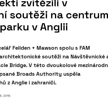
kti zvítězili v
í soutěži na centru
parku v Anglii
elář Feilden + Mawson spolu s FAM
v architektonické soutěži na Návštěvnické 
cle Bridge. V této dvoukolové mezinárodn
psané Broads Authority uspěla
ů z Anglie i zahraničí.
 8. 2018