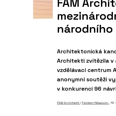
FAM Archite
mezinárodn
národního 
Architektonická kanc
Architekti zvítězila 
vzdělávací centrum A
anonymní soutěži vy
v konkurenci 96 návrh
FAM Architekti
/
Feilden+Mawson
, 16.