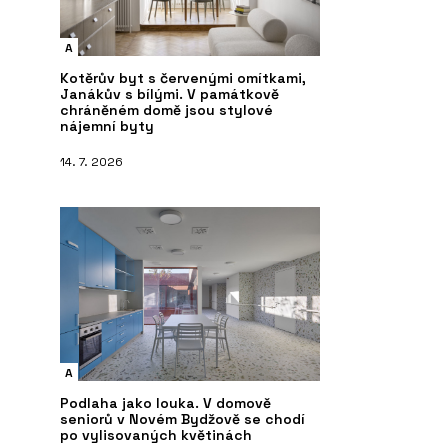
A
Kotěrův byt s červenými omítkami,
Janákův s bílými. V památkově
chráněném domě jsou stylové
nájemní byty
14. 7. 2026
A
Podlaha jako louka. V domově
seniorů v Novém Bydžově se chodí
po vylisovaných květinách