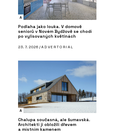
A
Podlaha jako louka. V domově
seniorů v Novém Bydžově se chodí
po vylisovaných květinách
23. 7. 2026 /
ADVERTORIAL
A
Chalupa současná, ale šumavská.
Architekti ji obložili dřevem
a místním kamenem