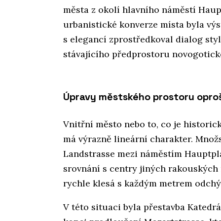
města z okolí hlavního náměstí Haupt
urbanistické konverze místa byla výs
s elegancí zprostředkoval dialog st
stávajícího předprostoru novogotic
Úpravy městského prostoru opro
Vnitřní město nebo to, co je historic
má výrazně lineární charakter. Množstv
Landstrasse mezi náměstím Hauptplatz
srovnání s centry jiných rakouských
rychle klesá s každým metrem odchýle
V této situaci byla přestavba Katedr