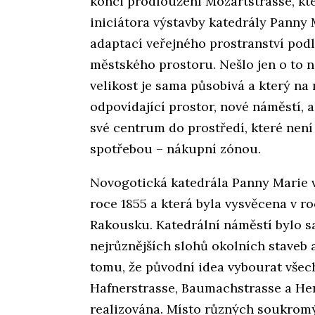
konci prodloužení Mozartstrasse, kt
iniciátora výstavby katedrály Panny M
adaptací veřejného prostranství pod
městského prostoru. Nešlo jen o to 
velikost je sama působivá a který na m
odpovídající prostor, nové náměstí, 
své centrum do prostředí, které nen
spotřebou – nákupní zónou.
Novogotická katedrála Panny Marie v 
roce 1855 a která byla vysvěcena v r
Rakousku. Katedrální náměstí bylo 
nejrůznějších slohů okolních staveb 
tomu, že původní idea vybourat všech
Hafnerstrasse, Baumachstrasse a Her
realizována. Místo různých soukromý