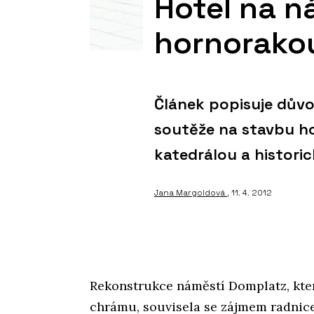
Hotel na n
hornorako
Článek popisuje důvo
soutěže na stavbu h
katedrálou a histori
Jana Margoldová
, 11. 4. 2012
Rekonstrukce náměstí Domplatz, kte
chrámu, souvisela se zájmem radnice