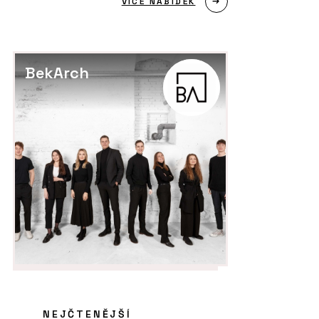
VÍCE NABÍDEK
BekArch
NEJČTENĚJŠÍ