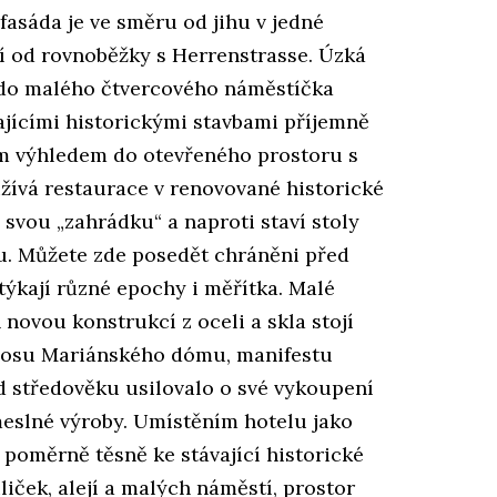
asáda je ve směru od jihu v jedné
ní od rovnoběžky s Herrenstrasse. Úzká
 do malého čtvercového náměstíčka
jícími historickými stavbami příjemně
ým výhledem do otevřeného prostoru s
žívá restaurace v renovované historické
svou „zahrádku“ a naproti staví stoly
u. Můžete zde posedět chráněni před
týkají různé epochy i měřítka. Malé
ovou konstrukcí z oceli a skla stojí
losu Mariánského dómu, manifestu
d středověku usilovalo o své vykoupení
eslné výroby. Umístěním hotelu jako
 poměrně těsně ke stávající historické
liček, alejí a malých náměstí, prostor