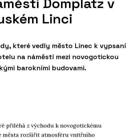
áměstí Domplatz v
uském Linci
dy, které vedly město Linec k vypsaní
otelu na náměstí mezi novogotickou
ckými barokními budovami.
ré přiléhá z východu k novogotickému
 města rozšířit atmosféru vnitřního