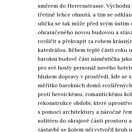
směrem do Herrenstrasse. Východní f
třetině lehce ohnutá, a tím se odklá
ulička se tak může před svým ústím
ohraničeného novou budovou a stáva
rozšířit a překvapit za rohem krásn
katedrálou. Během teplé části roku u
barokní budově část náměstíčka jako 
pro své hosty personál nového hotel
hlukem dopravy v prostředí, kde se s
měřítko barokních domů rozšířených n
proti heroickému, romantickému ko
rekonstrukce období, které uprostře
s pomocí architektury a náročné řem
solitéru do okrajové části prostoru a
zástavbě se kolem něj vytvořil kruh u