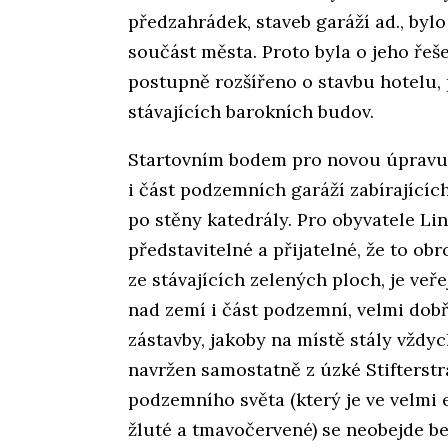
předzahrádek, staveb garáží ad., bylo
součást města. Proto byla o jeho řeš
postupně rozšířeno o stavbu hotelu, 
stávajících barokních budov.
Startovním bodem pro novou úpravu s
i část podzemních garáží zabírajícíc
po stěny katedrály. Pro obyvatele Lin
představitelné a přijatelné, že to ob
ze stávajících zelených ploch, je ve
nad zemí i část podzemní, velmi dob
zástavby, jakoby na místě stály vždy
navržen samostatně z úzké Stifterstr
podzemního světa (který je ve velmi 
žluté a tmavočervené) se neobejde b