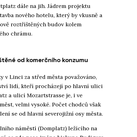
platz dále na jih. Jádrem projektu
tavba nového hotelu, který by vkusně a
ylově roztříštěných budov kolem
kého chrámu.
štěné od komerčního konzumu
ky v Linci za střed města považováno,
í lidí, kteří procházejí po hlavní ulici
 a ulicí Mozartstrasse je, i ve
 měst, velmi vysoké. Počet chodců však
ní se od hlavní severojižní osy města.
álního náměstí (Domplatz) ležícího na