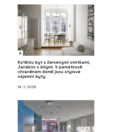
A
Kotěrův byt s červenými omítkami,
Janákův s bílými. V památkově
chráněném domě jsou stylové
nájemní byty
14. 7. 2026