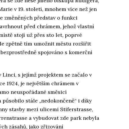
erá se zde nese jméno biskupa Rudigera,
arie v 19. století, mnohem více než jen
le změněných představ o funkci
navrhnout před chrámem, jehož vlastní
ístě stojí už přes sto let, poprvé
ale zpětně tím umožnit městu rozšířit
í bezprostředně spojováno s komerční
Linci, s jejímž projektem se začalo v
oce 1924, je největším chrámem v
samo neuspořádané směsicí
a působilo stále „nedokončeně“ i díky
ny stavby mezi ulicemi Stiferstrasse,
renstrasse a vybudovat zde park nebyla
ch zásahů, jako zřizování