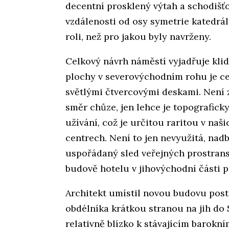
decentní prosklený výtah a schodišť
vzdálenosti od osy symetrie katedrál
roli, než pro jakou byly navrženy.
Celkový návrh náměstí vyjadřuje klid
plochy v severovýchodním rohu je ce
světlými čtvercovými deskami. Není
směr chůze, jen lehce je topografic
užívání, což je určitou raritou v na
centrech. Není to jen nevyužitá, nad
uspořádaný sled veřejných prostranst
budově hotelu v jihovýchodní části p
Architekt umístil novou budovu pos
obdélníka krátkou stranou na jih do 
relativně blízko k stávajícím barokní