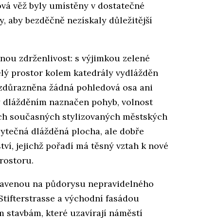
ová věž byly umístěny v dostatečné
y, aby bezděčně nezískaly důležitější
nou zdrženlivost: s výjimkou zelené
lý prostor kolem katedrály vydlážděn
 zdůrazněna žádná pohledová osa ani
ky dlážděním naznačen pohyb, volnost
šich současných stylizovaných městských
bytečná dlážděná plocha, ale dobře
ví, jejichž pořadí má těsný vztah k nové
rostoru.
tavenou na půdorysu nepravidelného
Stifterstrasse a východní fasádou
m stavbám, které uzavírají náměstí