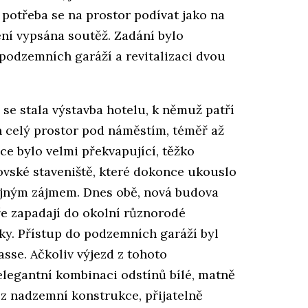
 potřeba se na prostor podívat jako na
ení vypsána soutěž. Zadání bylo
podzemních garáží a revitalizaci dvou
e stala výstavba hotelu, k němuž patří
h celý prostor pod náměstím, téměř až
ce bylo velmi překvapující, těžko
rovské staveniště, které dokonce ukouslo
řejným zájmem. Dnes obě, nová budova
ře zapadají do okolní různorodé
cky. Přístup do podzemních garáží byl
asse. Ačkoliv výjezd z tohoto
elegantní kombinaci odstínů bílé, matně
ez nadzemní konstrukce, přijatelně