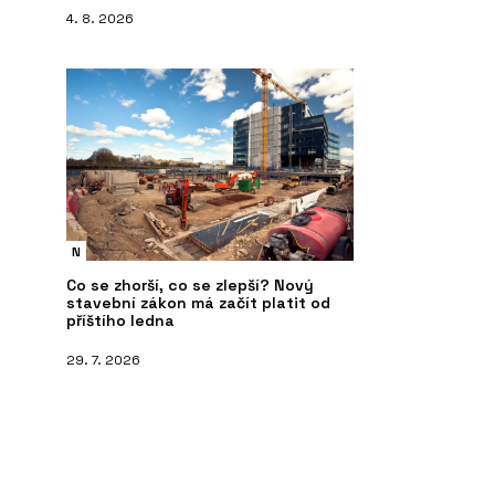
4. 8. 2026
N
Co se zhorší, co se zlepší? Nový
stavební zákon má začít platit od
příštího ledna
29. 7. 2026