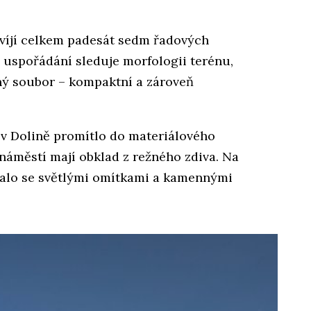
zvíjí celkem padesát sedm řadových
 uspořádání sleduje morfologii terénu,
ný soubor – kompaktní a zároveň
v Dolině promítlo do materiálového
náměstí mají obklad z režného zdiva. Na
alo se světlými omítkami a kamennými