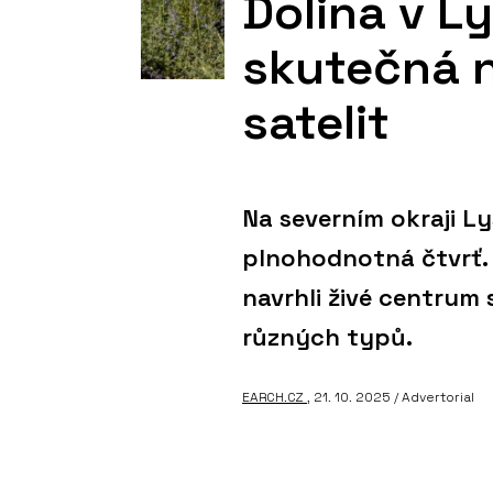
Dolina v Ly
skutečná n
satelit
Na severním okraji Lys
plnohodnotná čtvrť. A
navrhli živé centrum
různých typů.
EARCH.CZ
, 21. 10. 2025 / Advertorial