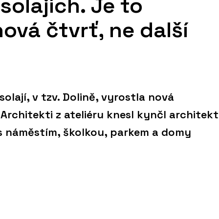
solajích. Je to
ová čtvrť, ne další
olají, v tzv. Dolině, vyrostla nová
rchitekti z ateliéru knesl kynčl architekt
 s náměstím, školkou, parkem a domy