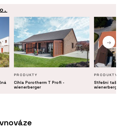
o.
PRODUKTY
PRODUKTY
ečná
Cihla Porotherm T Profi -
Střešní taška bo
wienerberger
wienerberger
ovnováze