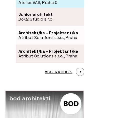
Atelier VAS, Praha 6
Junior architekt
D3K2 Studio s.r.o.
Architekt/ka - Projektant/ka
Atribut Solutions s.r.o., Praha
Architekt/ka - Projektant/ka
Atribut Solutions s.r.o., Praha
PRODUKTY
P
VÍCE NABÍDEK
brovka Tondach -
Venkovní dlažba Semmelrock s
St
chytrým zámkem - wienerberger
wi
bod architekti