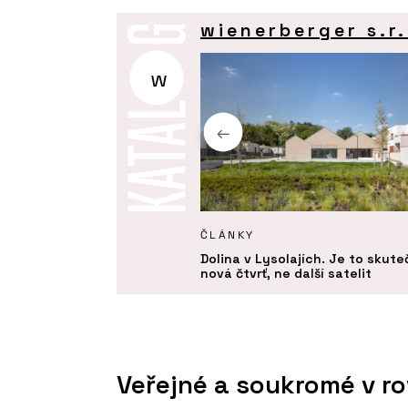
wienerberger s.r.
w
KTY
ČLÁNKY
ro robotické zdění Porotherm
Dolina v Lysolajích. Je to skut
eady Profi - wienerberger
nová čtvrť, ne další satelit
Veřejné a soukromé v r