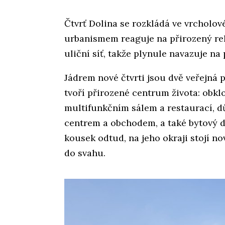
Čtvrť Dolina se rozkládá ve vrcholov
urbanismem reaguje na přirozený reli
uliční síť, takže plynule navazuje na
Jádrem nové čtvrti jsou dvě veřejná 
tvoří přirozené centrum života: obkl
multifunkčním sálem a restaurací, d
centrem a obchodem, a také bytový d
kousek odtud, na jeho okraji stojí n
do svahu.