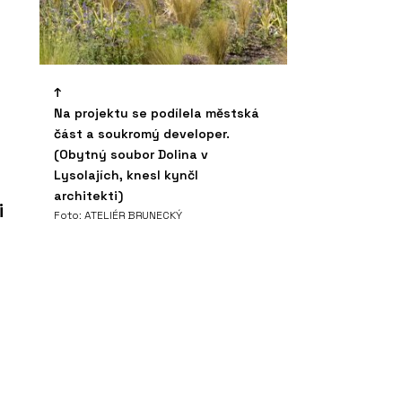
Na projektu se podílela městská
část a soukromý developer.
(Obytný soubor Dolina v
Lysolajích, knesl kynčl
architekti)
i
Foto: ATELIÉR BRUNECKÝ