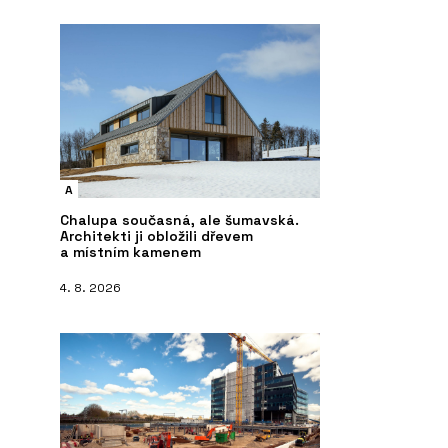
A
Chalupa současná, ale šumavská.
Architekti ji obložili dřevem
a místním kamenem
4. 8. 2026