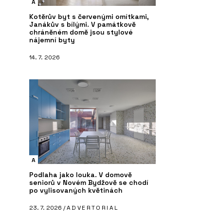
A
Kotěrův byt s červenými omítkami,
Janákův s bílými. V památkově
chráněném domě jsou stylové
nájemní byty
14. 7. 2026
A
Podlaha jako louka. V domově
seniorů v Novém Bydžově se chodí
po vylisovaných květinách
23. 7. 2026 /
ADVERTORIAL