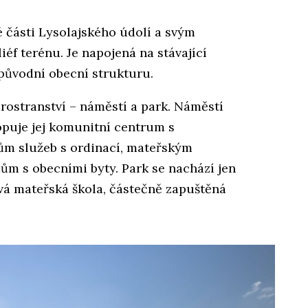
é části Lysolajského údolí a svým
éf terénu. Je napojená na stávající
 původní obecní strukturu.
prostranství – náměstí a park. Náměstí
opuje jej komunitní centrum s
ům služeb s ordinací, mateřským
ům s obecními byty. Park se nachází jen
ová mateřská škola, částečně zapuštěná