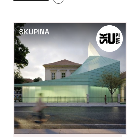
SKUPINA
PRODUKTY
Luxusní vinylové dílce
Allura - Forbo Flooring
Systems