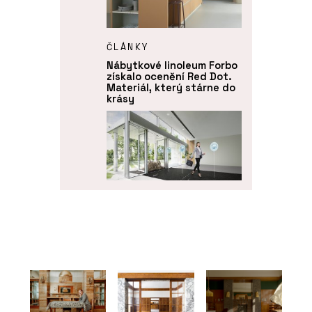
ČLÁNKY
Nábytkové linoleum Forbo
získalo ocenění Red Dot.
Materiál, který stárne do
krásy
PRODUKTY
Funkční čisticí rohože
Coral - Forbo Flooring
Systems