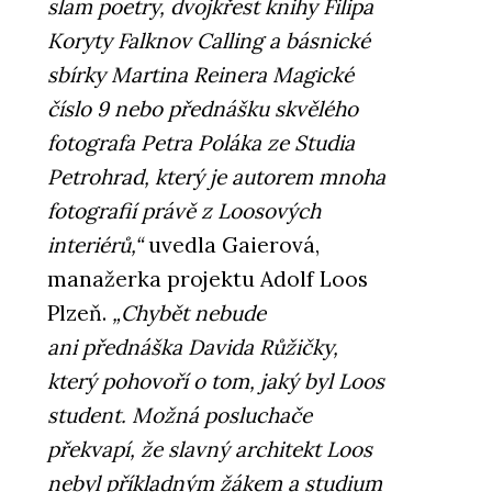
slam poetry, dvojkřest knihy Filipa
Koryty Falknov Calling a básnické
sbírky Martina Reinera Magické
číslo 9 nebo přednášku skvělého
fotografa Petra Poláka ze Studia
Petrohrad, který je autorem mnoha
fotografií právě z Loosových
interiérů,“
uvedla Gaierová,
manažerka projektu Adolf Loos
Plzeň.
„Chybět nebude
ani přednáška Davida Růžičky,
který pohovoří o tom, jaký byl Loos
student. Možná posluchače
překvapí, že slavný architekt Loos
nebyl příkladným žákem a studium