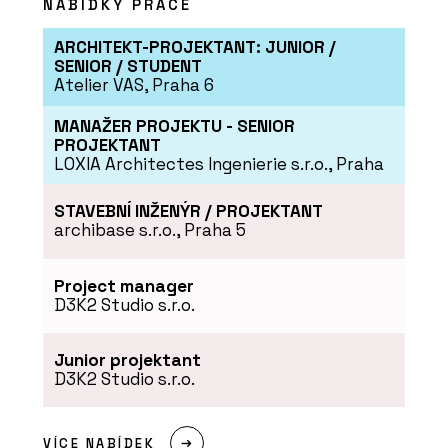
NABÍDKY PRÁCE
ARCHITEKT-PROJEKTANT: JUNIOR /
SENIOR / STUDENT
Atelier VAS, Praha 6
MANAŽER PROJEKTU - SENIOR
PRODUKTY
PROJEKTANT
LOXIA Architectes Ingenierie s.r.o., Praha
Akustický vinyl Sarlon a
Modul’Up - Forbo Flooring
Systems
STAVEBNÍ INŽENÝR / PROJEKTANT
archibase s.r.o., Praha 5
Project manager
D3K2 Studio s.r.o.
Junior projektant
ČLÁNKY
D3K2 Studio s.r.o.
Kanceláře společnosti
ŠKODA AUTO v moderním a
trendy designu
VÍCE NABÍDEK