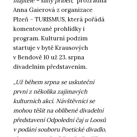
majitelé – silný příběh,“
prozradila
Anna Gaierová z organizace
Plzeň – TURISMUS, která pořádá
komentované prohlídky i
program. Kulturní podzim
startuje v bytě Krausových
v Bendově 10 už 23. srpna
divadelním představením.
„
Už během srpna se uskuteční
první z několika zajímavých
kulturních akcí. Návštěvníci se
mohou těšit na oblíbené divadelní
představení Odpolední čaj u Loosů
v podání souboru Poetické divadlo
,