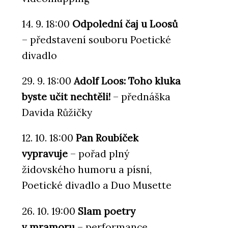
14. 9. 18:00
Odpolední čaj u Loosů
– představení souboru Poetické
divadlo
29. 9. 18:00
Adolf Loos: Toho kluka
byste učit nechtěli!
– přednáška
Davida Růžičky
12. 10. 18:00
Pan Roubíček
vypravuje
– pořad plný
židovského humoru a písní,
Poetické divadlo a Duo Musette
26. 10. 19:00
Slam poetry
v mramoru
– performance