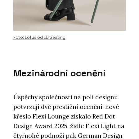
showroom v Karlíně
Foto: Lotus od LD Seating
Mezinárodní ocenění
PRODUKTY
Konferenční židle Flexi Light - LD
Seating
Úspěchy společnosti na poli designu
potvrzují dvě prestižní ocenění: nové
křeslo Flexi Lounge získalo Red Dot
Design Award 2025, židle Flexi Light na
čtyřnohé podnoži pak German Design