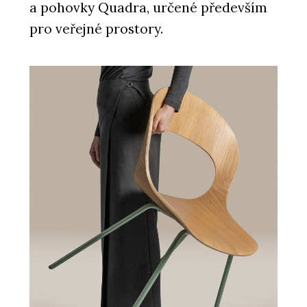
a pohovky Quadra, určené především
pro veřejné prostory.
PRODUKTY
Křeslo Flexi Lounge - LD Seating
ČLÁNKY
„Jen skvělý produkt nestačí, musíte
ho mít taky kde adekvátně
prezentovat,“ říká Jakub Huráb z LD
Seating. Firma z Boskovic má nový