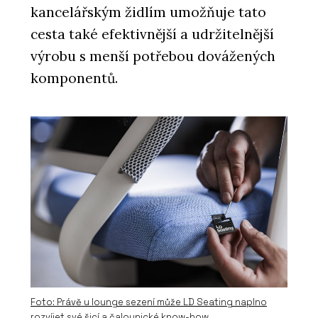
kancelářským židlím umožňuje tato
cesta také efektivnější a udržitelnější
výrobu s menší potřebou dovážených
komponentů.
Foto: Právě u lounge sezení může LD Seating naplno
rozvíjet své šicí a čalounické know-how.