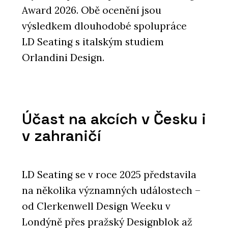
Award 2026. Obě ocenění jsou
výsledkem dlouhodobé spolupráce
PRODUKTY
LD Seating s italským studiem
Pracovní židle Arcus - LD Seating
Orlandini Design.
Účast na akcích v Česku i
v zahraničí
ČLÁNKY
LD Seating se v roce 2025 představila
Nové kanceláře v budově ze 60. let
inspirované brutalismem navazují na
na několika významných událostech –
to nejlepší z minulosti
od Clerkenwell Design Weeku v
Londýně přes pražský Designblok až