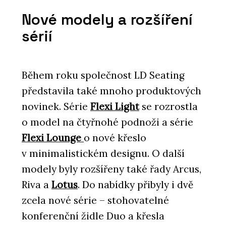
O FIRMĚ
Nové modely a rozšíření
LD Seating
sérií
Během roku společnost LD Seating
představila také mnoho produktových
novinek. Série
Flexi Light
se rozrostla
o model na čtyřnohé podnoži a série
Flexi Lounge
o nové křeslo
PRODUKTY
v minimalistickém designu. O další
Konferenční a barová židle Lotus - LD
Seating
modely byly rozšířeny také řady Arcus,
Riva a
Lotus
. Do nabídky přibyly i dvě
zcela nové série – stohovatelné
konferenční židle Duo a křesla