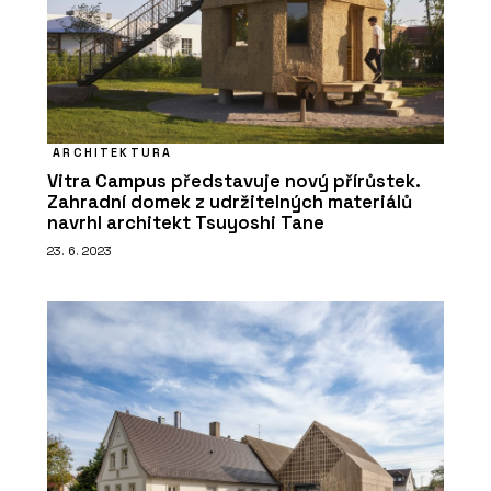
O FIRMĚ
ELK
ARCHITEKTURA
Vitra Campus představuje nový přírůstek.
Zahradní domek z udržitelných materiálů
navrhl architekt Tsuyoshi Tane
23. 6. 2023
PRODUKTY
Platforma Timber Academy - ELK