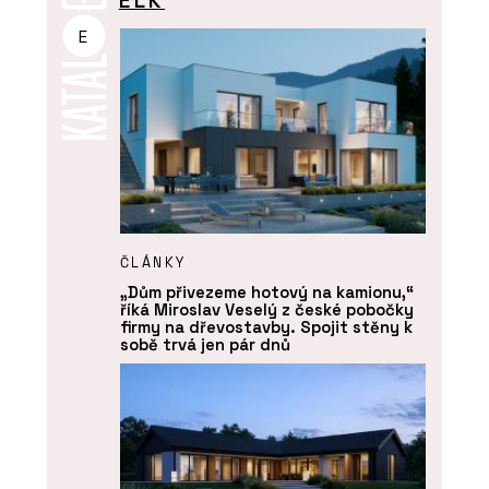
ELK
E
ČLÁNKY
„Dům přivezeme hotový na kamionu,“
říká Miroslav Veselý z české pobočky
firmy na dřevostavby. Spojit stěny k
sobě trvá jen pár dnů