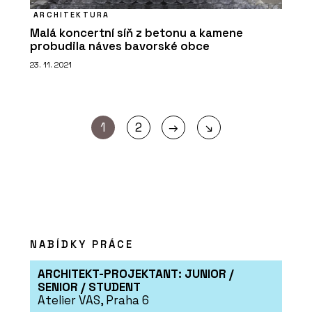
ARCHITEKTURA
Malá koncertní síň z betonu a kamene
probudila náves bavorské obce
23. 11. 2021
→
1
2
↘
NABÍDKY PRÁCE
ARCHITEKT-PROJEKTANT: JUNIOR /
SENIOR / STUDENT
Atelier VAS, Praha 6