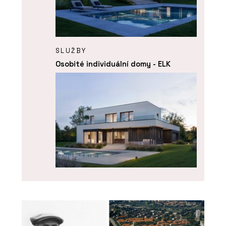
SLUŽBY
Osobité individuální domy - ELK
ČLÁNKY
Rakouský lídr ve výstavbě
dřevostaveb míří do Česka.
Ambasadorkou ELK se stala Ester
Ledecká