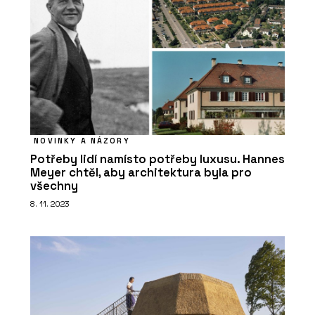
NOVINKY A NÁZORY
PRODUKTY
Potřeby lidí namísto potřeby luxusu. Hannes
Meyer chtěl, aby architektura byla pro
Dům do svahu Hillside - ELK
všechny
8. 11. 2023