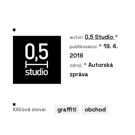
ČLÁNKY
Materiálová jedinečnost, autenticita
a udržitelnost v projektech
0,5 Studio
*
autor:
*
19. 4.
publikováno:
2018
*
Autorská
zdroj:
zpráva
PRODUKTY
Multifunkční ovládací dotykový panel
OneTouch 7" - ABB
graffiti
obchod
Klíčová slova: