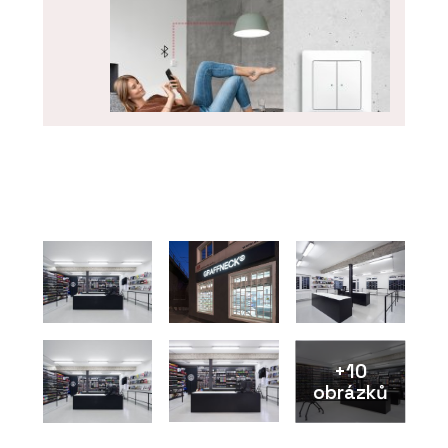
PRODUKTY
Chytré vypínače Bluetooth Low
Energy (BLE) - ABB
+10
obrázků