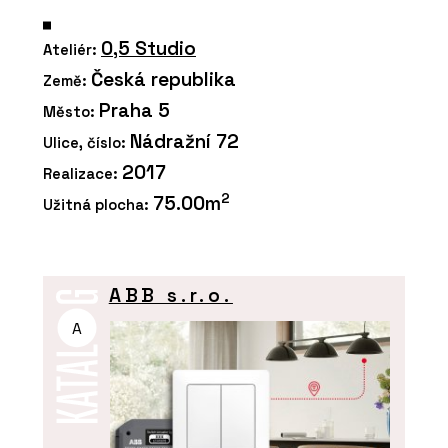
0,5 Studio
Ateliér:
Česká republika
Země:
Praha 5
Město:
Nádražní 72
Ulice, číslo:
2017
Realizace:
2
75.00m
Užitná plocha:
ABB s.r.o.
A