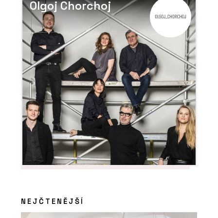
Olgoj Chorchoj
PRODUKTY
Porcelánová kolekce Decento®
ČLÁNKY
Od teď můžete navrhovat chytré
domy jako standard. Jak?
NEJČTENĚJŠÍ