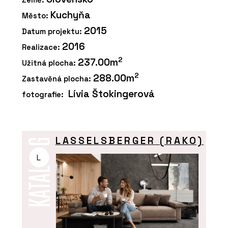
Kuchyňa
Město:
2015
Datum projektu:
2016
Realizace:
2
237.00m
Užitná plocha:
2
288.00m
Zastavěná plocha:
Lívia Štokingerová
fotografie:
LASSELSBERGER (RAKO)
L