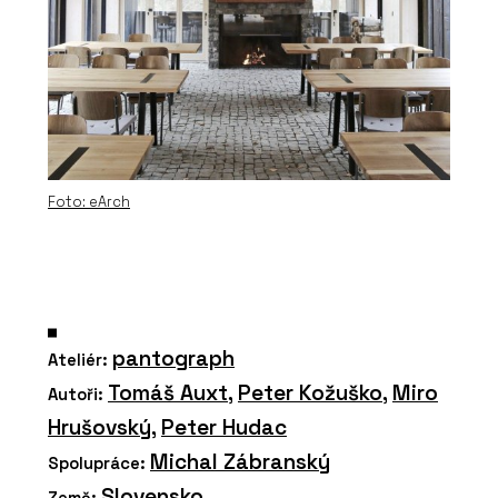
Foto: eArch
pantograph
Ateliér:
Tomáš Auxt
,
Peter Kožuško
,
Miro
Autoři:
Hrušovský
,
Peter Hudac
Michal Zábranský
Spolupráce:
Slovensko
Země: