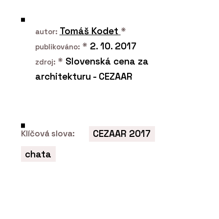
Plzeňské nádraží prošlo rekonstrukcí
a stává se moderním dopravním uzlem
Tomáš Kodet
*
autor:
*
2. 10. 2017
publikováno:
*
Slovenská cena za
zdroj:
architekturu - CEZAAR
PRODUKTY
CEZAAR 2017
Klíčová slova:
Série keramických dlaždic MIXTONE -
RAKO
chata