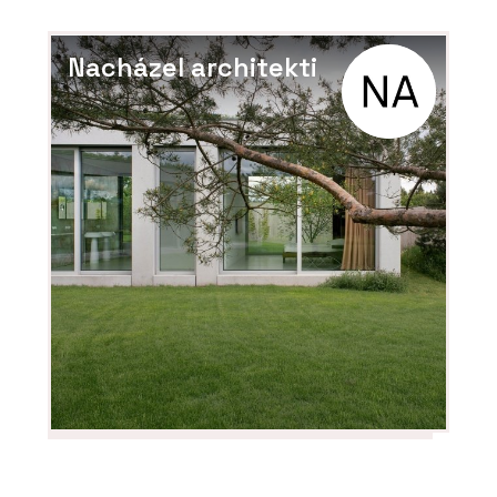
Nacházel architekti
ČLÁNKY
Nový cowork v Nuselském pivovaru
nabízí zázemí, komunitu i promyšlené
koupelny