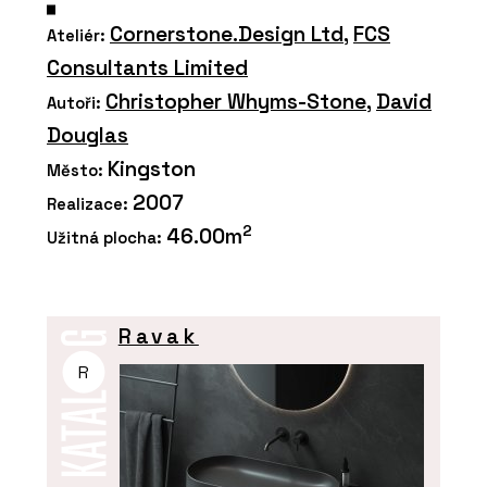
Cornerstone.Design Ltd
,
FCS
Ateliér:
Consultants Limited
Christopher Whyms-Stone
,
David
Autoři:
Douglas
Kingston
Město:
2007
Realizace:
2
46.00m
Užitná plocha:
Ravak
R