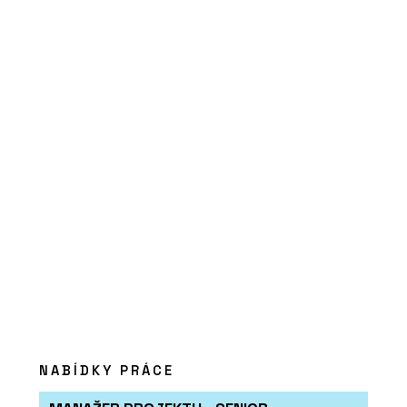
Součástí Designbloku bude
konference Designblok Talks.
Vystoupí hvězdy světového designu,
vstupenky jsou v prodeji.
PRODUKTY
Solitérní vany - RAVAK
NABÍDKY PRÁCE