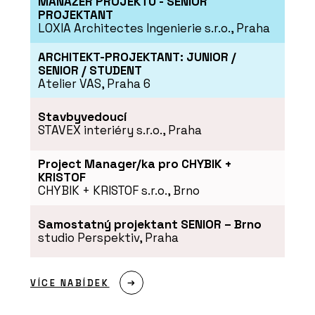
MANAŽER PROJEKTU - SENIOR
PROJEKTANT
LOXIA Architectes Ingenierie s.r.o., Praha
ARCHITEKT-PROJEKTANT: JUNIOR /
SENIOR / STUDENT
Atelier VAS, Praha 6
O FIRMĚ
Ravak
Stavbyvedoucí
STAVEX interiéry s.r.o., Praha
Project Manager/ka pro CHYBIK +
KRISTOF
CHYBIK + KRISTOF s.r.o., Brno
Samostatný projektant SENIOR – Brno
studio Perspektiv, Praha
PRODUKTY
VÍCE NABÍDEK
Sprchové kouty Walk-In - RAVAK