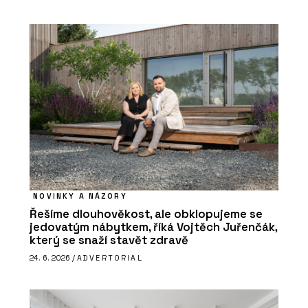
NOVINKY A NÁZORY
Řešíme dlouhověkost, ale obklopujeme se
jedovatým nábytkem, říká Vojtěch Juřenčák,
který se snaží stavět zdravě
24. 6. 2026 /
ADVERTORIAL