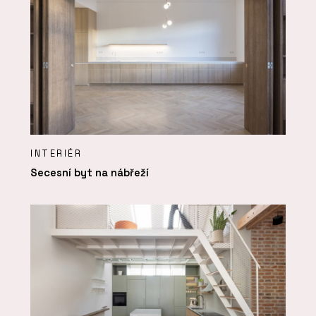
INTERIÉR
Secesní byt na nábřeží