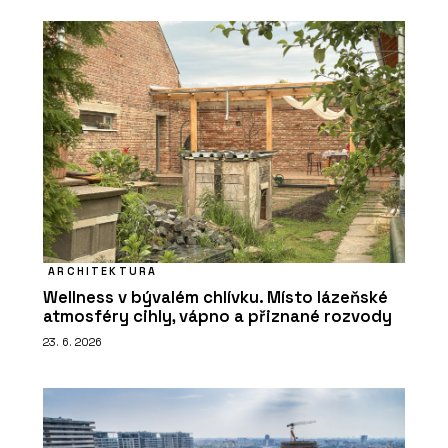
ARCHITEKTURA
Wellness v bývalém chlívku. Místo lázeňské
atmosféry cihly, vápno a přiznané rozvody
23. 6. 2026