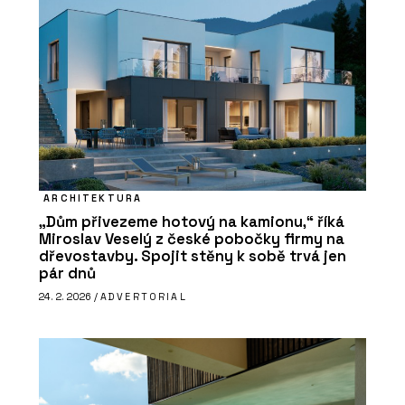
ARCHITEKTURA
„Dům přivezeme hotový na kamionu,“ říká
Miroslav Veselý z české pobočky firmy na
dřevostavby. Spojit stěny k sobě trvá jen
pár dnů
24. 2. 2026 /
ADVERTORIAL