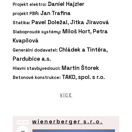
Daniel Hajzler
Projekt elektro:
Jan Trafina
projekt PBŘ:
Pavel Doležal, Jitka Jiravová
Statika:
Miloš Hort, Petra
Slaboproudé systémy:
Kvapilová
Chládek a Tintěra,
Generální dodavatel:
Pardubice a.s.
Martin Štorek
Hlavní stavbyvedoucí:
TAKO, spol. s r.o.
Betonové konstrukce:
VÍCE
wienerberger s.r.o.
w