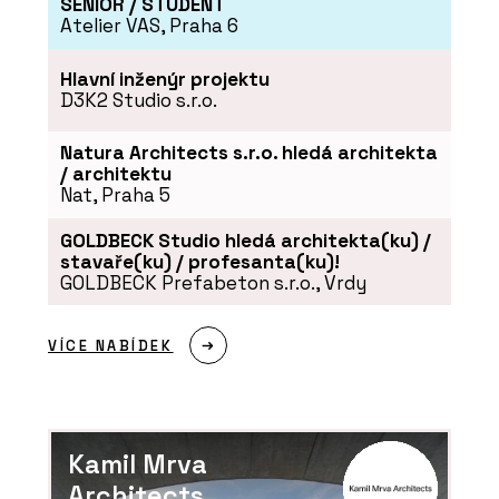
SENIOR / STUDENT
Atelier VAS, Praha 6
Hlavní inženýr projektu
D3K2 Studio s.r.o.
PRODUKTY
Natura Architects s.r.o. hledá architekta
/ architektu
Akustická cihla Porotherm 10 AKU –
Nat, Praha 5
wienerberger
GOLDBECK Studio hledá architekta(ku) /
stavaře(ku) / profesanta(ku)!
GOLDBECK Prefabeton s.r.o., Vrdy
VÍCE NABÍDEK
PRODUKTY
Kamil Mrva
Cihly pro robotické zdění Porotherm
Architects