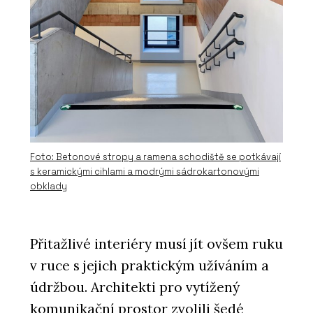
Foto: Betonové stropy a ramena schodiště se potkávají
s keramickými cihlami a modrými sádrokartonovými
obklady
Přitažlivé interiéry musí jít ovšem ruku
v ruce s jejich praktickým užíváním a
údržbou. Architekti pro vytížený
komunikační prostor zvolili šedé