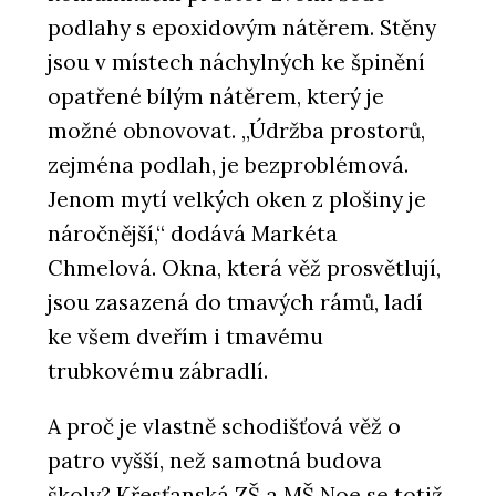
podlahy s epoxidovým nátěrem. Stěny
jsou v místech náchylných ke špinění
opatřené bílým nátěrem, který je
možné obnovovat. „Údržba prostorů,
zejména podlah, je bezproblémová.
Jenom mytí velkých oken z plošiny je
náročnější,“ dodává Markéta
Chmelová. Okna, která věž prosvětlují,
jsou zasazená do tmavých rámů, ladí
ke všem dveřím i tmavému
trubkovému zábradlí.
A proč je vlastně schodišťová věž o
patro vyšší, než samotná budova
školy? Křesťanská ZŠ a MŠ Noe se totiž