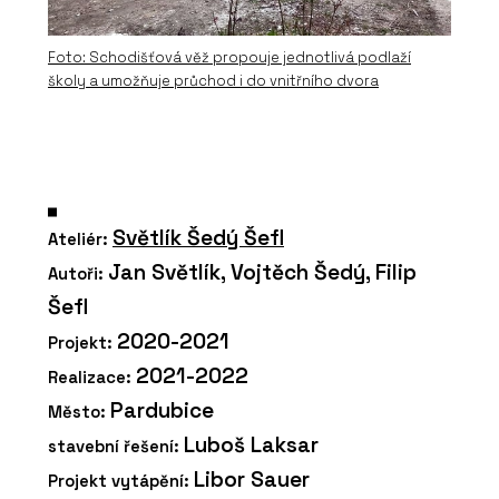
Foto: Schodišťová věž propouje jednotlivá podlaží
školy a umožňuje průchod i do vnitřního dvora
Světlík Šedý Šefl
Ateliér:
Jan Světlík, Vojtěch Šedý, Filip
Autoři:
Šefl
2020-2021
Projekt:
2021-2022
Realizace:
Pardubice
Město:
Luboš Laksar
stavební řešení:
Libor Sauer
Projekt vytápění: