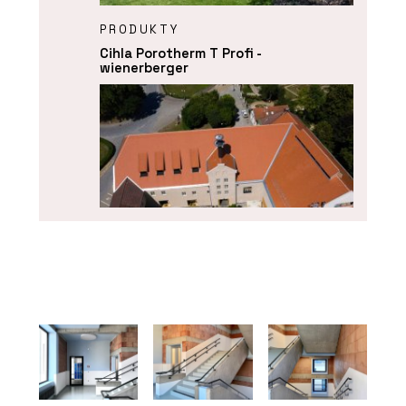
PRODUKTY
Cihla Porotherm T Profi -
wienerberger
PRODUKTY
Střešní taška bobrovka Tondach -
wienerberger