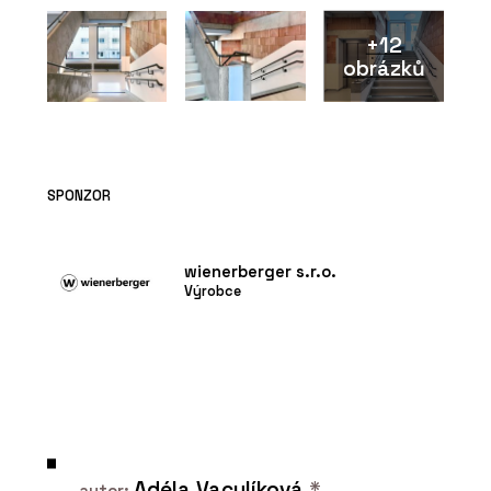
+12
obrázků
PRODUKTY
Venkovní dlažba Semmelrock s
chytrým zámkem - wienerberger
SPONZOR
wienerberger s.r.o.
Výrobce
PRODUKTY
Střešní taška V9 Tondach -
Adéla Vaculíková
*
autor: