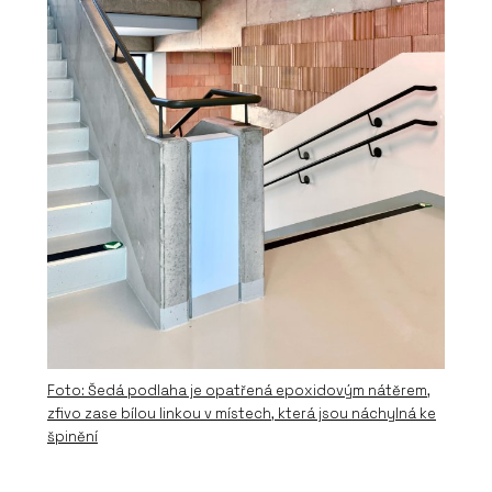
Foto: Šedá podlaha je opatřená epoxidovým nátěrem,
zfivo zase bílou linkou v místech, která jsou náchylná ke
špinění