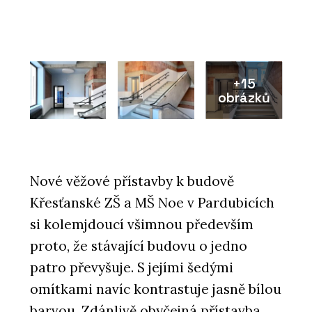
+15
obrázků
Nové věžové přístavby k budově
Křesťanské ZŠ a MŠ Noe v Pardubicích
si kolemjdoucí všimnou především
proto, že stávající budovu o jedno
patro převyšuje. S jejími šedými
omítkami navíc kontrastuje jasně bílou
barvou. Zdánlivě obyčejná přístavba