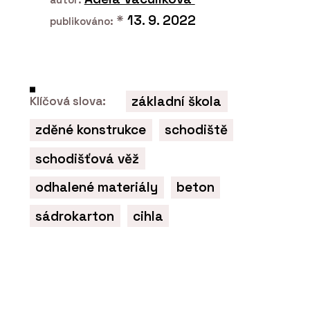
wienerberger
*
13. 9. 2022
publikováno:
základní škola
Klíčová slova:
zděné konstrukce
schodiště
schodišťová věž
PRODUKTY
Lícové cihly a obkladové pásky Terca
odhalené materiály
beton
- wienerberger
sádrokarton
cihla