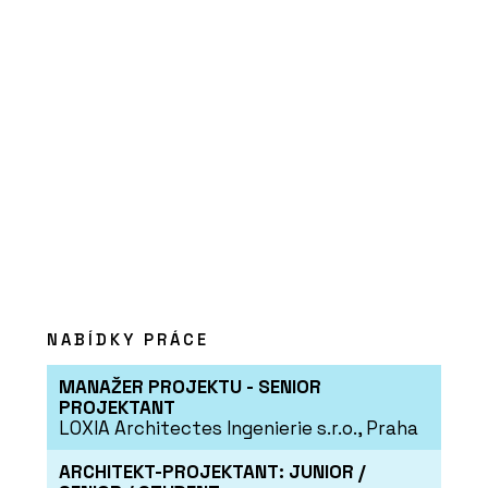
O FIRMĚ
wienerberger s.r.o.
NABÍDKY PRÁCE
PRODUKTY
Stropní vložky MIAKO – wienerberger
MANAŽER PROJEKTU - SENIOR
PROJEKTANT
LOXIA Architectes Ingenierie s.r.o., Praha
ARCHITEKT-PROJEKTANT: JUNIOR /