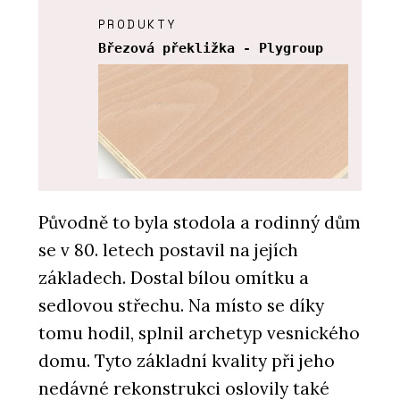
PRODUKTY
Březová překližka - Plygroup
Původně to byla stodola a rodinný dům
se v 80. letech postavil na jejích
PRODUKTY
základech. Dostal bílou omítku a
Buková překližka - Plygroup
sedlovou střechu. Na místo se díky
tomu hodil, splnil archetyp vesnického
domu. Tyto základní kvality při jeho
nedávné rekonstrukci oslovily také