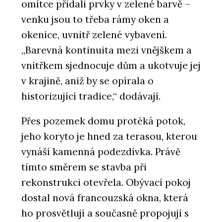
omítce přidali prvky v zelené barvě –
Překližka akát/eukalyptus -
Plygroup
venku jsou to třeba rámy oken a
okenice, uvnitř zelené vybavení.
„Barevná kontinuita mezi vnějškem a
vnitřkem sjednocuje dům a ukotvuje jej
v krajině, aniž by se opírala o
historizující tradice,“ dodávají.
Přes pozemek domu protéká potok,
jeho koryto je hned za terasou, kterou
vynáší kamenná podezdívka. Právě
tímto směrem se stavba při
rekonstrukci otevřela. Obývací pokoj
dostal nová francouzská okna, která
ho prosvětlují a současně propojují s