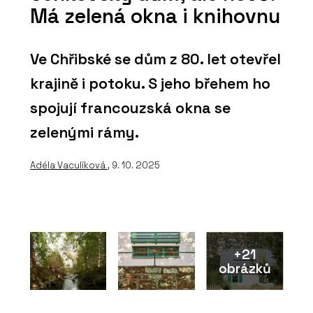
Má zelená okna i knihovnu
Ve Chřibské se dům z 80. let otevřel
krajině i potoku. S jeho břehem ho
spojují francouzská okna se
zelenými rámy.
Adéla Vaculíková
, 9. 10. 2025
+21
obrázků