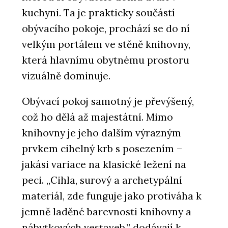
kuchyni. Ta je prakticky součástí
obývacího pokoje, prochází se do ní
velkým portálem ve stěně knihovny,
která hlavnímu obytnému prostoru
vizuálně dominuje.
Obývací pokoj samotný je převýšený,
což ho dělá až majestátní. Mimo
knihovny je jeho dalším výrazným
prvkem cihelný krb s posezením –
jakási variace na klasické ležení na
peci. „Cihla, surový a archetypální
materiál, zde funguje jako protiváha k
jemně laděné barevnosti knihovny a
nábytkových vestaveb,” dodávají k