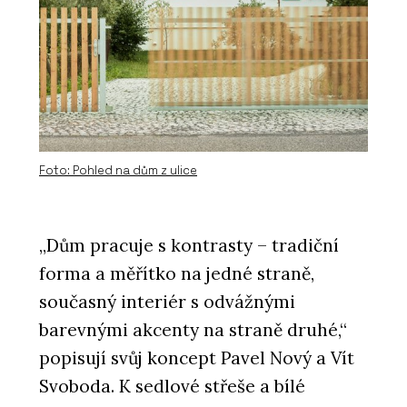
PRODUKTY
Foto: Pohled na dům z ulice
Překližka okoume - Plygroup
„Dům pracuje s kontrasty – tradiční
forma a měřítko na jedné straně,
současný interiér s odvážnými
barevnými akcenty na straně druhé,“
popisují svůj koncept Pavel Nový a Vít
Svoboda. K sedlové střeše a bílé
PRODUKTY