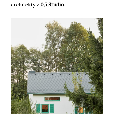
architekty z
0,5 Studio
.
O FIRMĚ
Plygroup s.r.o.
PRODUKTY
Překližka hevea - Plygroup