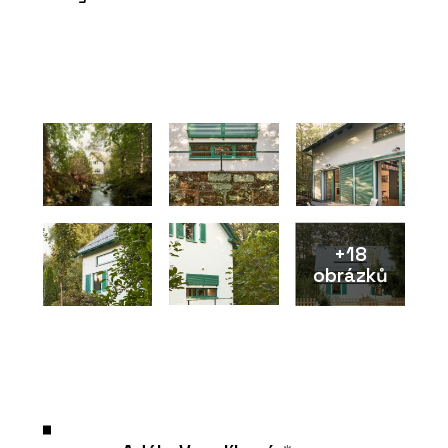
+18
obrázků