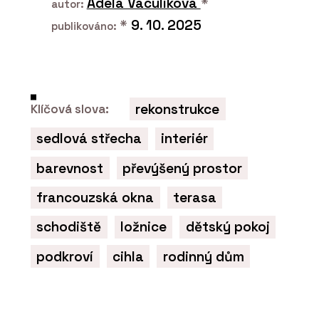
Adéla Vaculíková
*
autor:
*
9. 10. 2025
publikováno:
rekonstrukce
Klíčová slova:
sedlová střecha
interiér
barevnost
převýšený prostor
francouzská okna
terasa
schodiště
ložnice
dětský pokoj
podkroví
cihla
rodinný dům