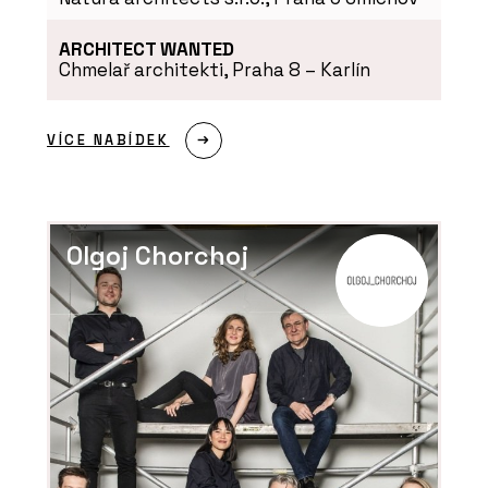
ARCHITECT WANTED
PRODUKTY
Chmelař architekti, Praha 8 – Karlín
Zelená atria Jungle House - Jungle
Interiors
VÍCE NABÍDEK
Olgoj Chorchoj
PRODUKTY
Zelené stěny a sloupy - Jungle
Interiors