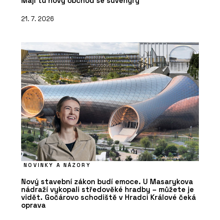
Mají tu nový obchod se suvenýry
21. 7. 2026
NOVINKY A NÁZORY
Nový stavební zákon budí emoce. U Masarykova
nádraží vykopali středověké hradby – můžete je
vidět. Gočárovo schodiště v Hradci Králové čeká
oprava