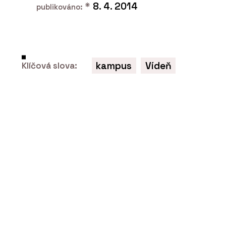
*
8. 4. 2014
publikováno:
kampus
Vídeň
Klíčová slova:
O FIRMĚ
Jungle Interiors
ČLÁNKY
Tropická džungle pod střechou: jak