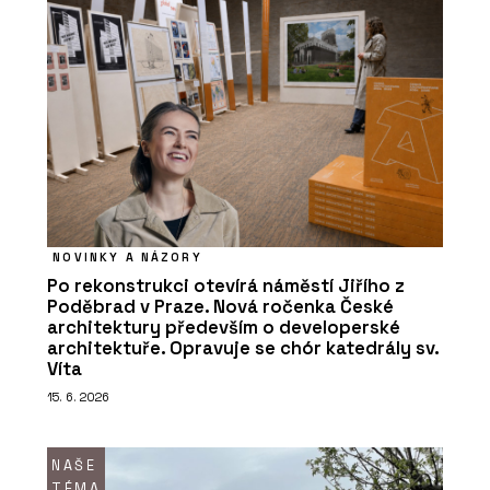
NOVINKY A NÁZORY
Po rekonstrukci otevírá náměstí Jiřího z
Poděbrad v Praze. Nová ročenka České
architektury především o developerské
architektuře. Opravuje se chór katedrály sv.
Víta
15. 6. 2026
NAŠE
TÉMA