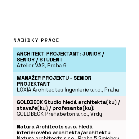
mění architekturu zelená atria
NABÍDKY PRÁCE
ARCHITEKT-PROJEKTANT: JUNIOR /
SENIOR / STUDENT
Atelier VAS, Praha 6
PRODUKTY
MANAŽER PROJEKTU - SENIOR
Zelené fasády - Jungle Interiors
PROJEKTANT
LOXIA Architectes Ingenierie s.r.o., Praha
GOLDBECK Studio hledá architekta(ku) /
stavaře(ku) / profesanta(ku)!
GOLDBECK Prefabeton s.r.o., Vrdy
Natura Architects s.r.o. hledá
interiérového architekta/architektu
Natura architects s.r.o., Praha 5 Smíchov