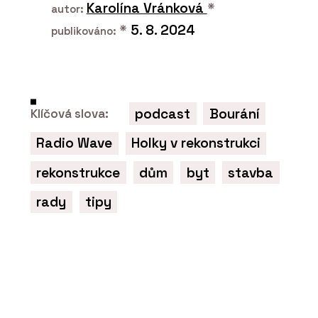
Karolína Vránková
*
autor:
*
5. 8. 2024
publikováno:
SLUŽBY
podcast
Bourání
Klíčová slova:
Dřevostavba ke
komerčnímu využití -
VESPER HOMES
Radio Wave
Holky v rekonstrukci
rekonstrukce
dům
byt
stavba
rady
tipy
ČLÁNKY
Domov splněných snů.
Hotový byl za dva měsíce