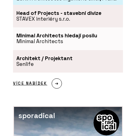
Head of Projects - stavební divize
STAVEX interiéry s.r.o.
Minimal Architects hledají posilu
SLUŽBY
Minimal Architects
Dřevostavba bez příček -
VESPER HOMES
Architekt / Projektant
Senlife
VÍCE NABÍDEK
SLUŽBY
Hybridní dřevostavba –
sporadical
VESPER HOMES