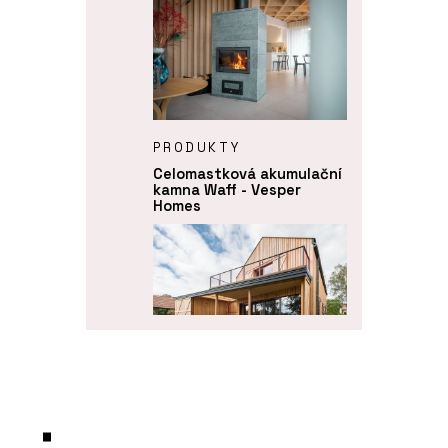
PRODUKTY
Celomastková akumulační
kamna Waff - Vesper
Homes
ČLÁNKY
Bydlení, co léčí tělo i duši