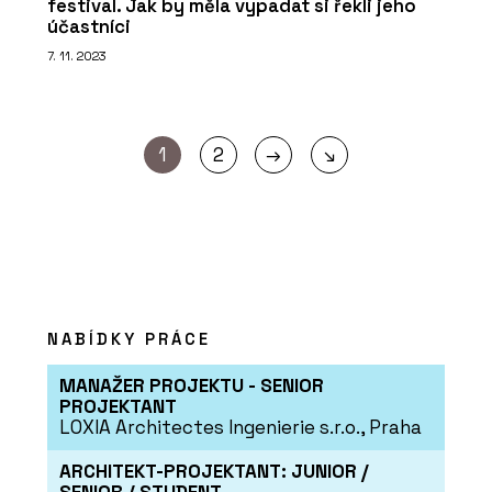
festival. Jak by měla vypadat si řekli jeho
účastníci
7. 11. 2023
→
1
2
↘
NABÍDKY PRÁCE
MANAŽER PROJEKTU - SENIOR
PROJEKTANT
LOXIA Architectes Ingenierie s.r.o., Praha
ARCHITEKT-PROJEKTANT: JUNIOR /