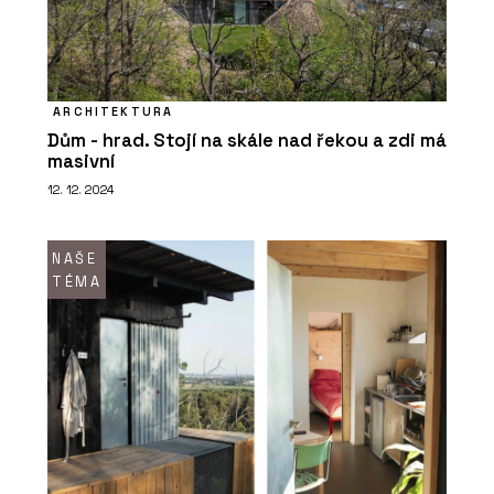
ARCHITEKTURA
Dům - hrad. Stojí na skále nad řekou a zdi má
PRODUKTY
masivní
Multifunkční skříňky pro kanceláře a
12. 12. 2024
budovy - Blocks
NAŠE
TÉMA
ČLÁNKY
Od balíků po osobní věci. Česká firma