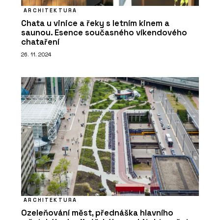
ukazuje, že výdejní boxy mohou
fungovat i jinak a přitom vypadat
ARCHITEKTURA
dobře
Chata u vinice a řeky s letním kinem a
saunou. Esence současného víkendového
chataření
26. 11. 2024
ARCHITEKTURA
Ozeleňování měst, přednáška hlavního