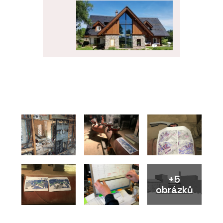
PRODUKTY
Roubenka Klasika s
moderními prvky
+5
ČLÁNKY
obrázků
Dovolená v Krkonoších v
roubence u kachlových
kamen. Chalupa má vlastní