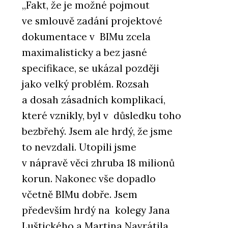
„Fakt, že je možné pojmout
ve smlouvě zadání projektové
dokumentace v BIMu zcela
maximalisticky a bez jasné
specifikace, se ukázal později
jako velký problém. Rozsah
a dosah zásadních komplikací,
které vznikly, byl v důsledku toho
bezbřehý. Jsem ale hrdý, že jsme
to nevzdali. Utopili jsme
v nápravě věci zhruba 18 milionů
korun. Nakonec vše dopadlo
včetně BIMu dobře. Jsem
především hrdý na kolegy Jana
Luštického a Martina Navrátila,