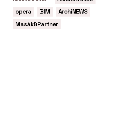
opera
BIM
ArchiNEWS
Masák&Partner