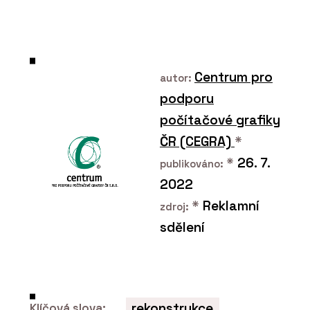
vinný sklípek a v okolí šumí
potok a lesy
Centrum pro
autor:
podporu
počítačové grafiky
SLUŽBY
ČR (CEGRA)
*
Návrh a realizace interiéru
*
26. 7.
roubenky
publikováno:
2022
*
Reklamní
zdroj:
sdělení
rekonstrukce
Klíčová slova: