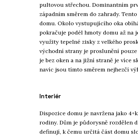
pultovou střechou. Dominantním prvk
západním směrem do zahrady. Tento 
domu. Okolo vystupujícího oka obíhá 
pokračuje podél hmoty domu až na je
využity tepelné zisky z velkého pros
východní strany je proslunění pouze
je bez oken a na jižní straně je více
navíc jsou tímto směrem nejhezčí vý
Interiér
Dispozice domu je navržena jako 4+
rodiny. Dům je půdorysně rozdělen do
definují, k čemu určitá část domu s