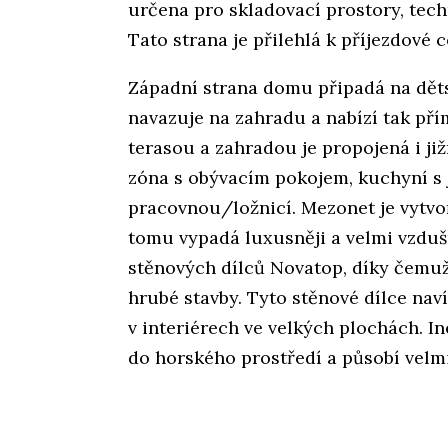
určena pro skladovací prostory, tech
Tato strana je přilehlá k příjezdové c
Západní strana domu připadá na děts
navazuje na zahradu a nabízí tak pří
terasou a zahradou je propojená i ji
zóna s obývacím pokojem, kuchyní s
pracovnou/ložnicí. Mezonet je vytvo
tomu vypadá luxusněji a velmi vzduš
stěnových dílců Novatop, díky čemuž
hrubé stavby. Tyto stěnové dílce na
v interiérech ve velkých plochách. I
do horského prostředí a působí velmi