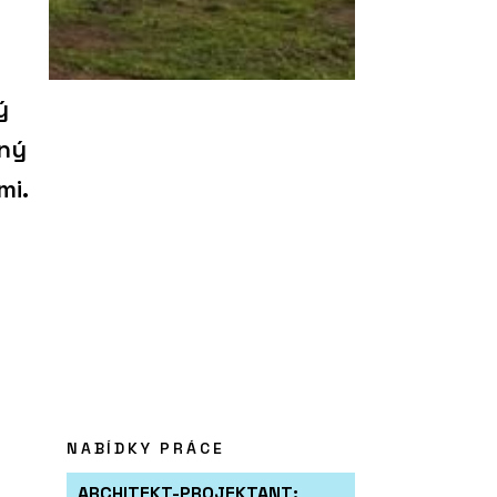
ý
lný
mi.
NABÍDKY PRÁCE
ARCHITEKT-PROJEKTANT: