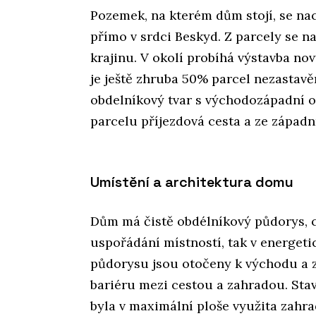
Pozemek, na kterém dům stojí, se na
přímo v srdci Beskyd. Z parcely se na
krajinu. V okolí probíhá výstavba n
je ještě zhruba 50% parcel nezastav
obdelníkový tvar s východozápadní o
parcelu příjezdová cesta a ze západn
Umístění a architektura domu
Dům má čistě obdélníkový půdorys, co
uspořádání místností, tak v energeti
půdorysu jsou otočeny k východu a 
bariéru mezi cestou a zahradou. Stav
byla v maximální ploše využita zahra