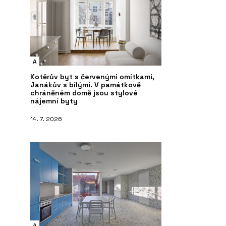
A
Kotěrův byt s červenými omítkami,
Janákův s bílými. V památkově
chráněném domě jsou stylové
nájemní byty
14. 7. 2026
A