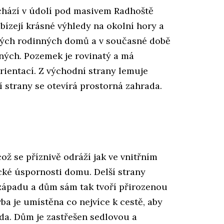
chází v údolí pod masivem Radhoště
bízejí krásné výhledy na okolní hory a
ových rodinných domů a v současné době
ěných. Pozemek je rovinatý a má
rientací. Z východní strany lemuje
í strany se otevírá prostorná zahrada.
ž se příznivě odráží jak ve vnitřním
cké úspornosti domu. Delší strany
západu a dům sám tak tvoří přirozenou
ba je umístěna co nejvíce k cestě, aby
da. Dům je zastřešen sedlovou a