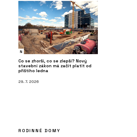
N
Co se zhorší, co se zlepší? Nový
stavební zákon má začít platit od
příštího ledna
29. 7. 2026
RODINNÉ DOMY