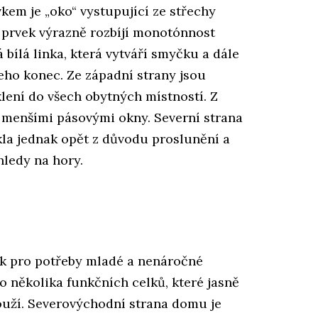
em je „oko“ vystupující ze střechy
prvek výrazně rozbíjí monotónnost
bílá linka, která vytváří smyčku a dále
ho konec. Ze západní strany jsou
klení do všech obytných místností. Z
 menšími pásovými okny. Severní strana
 skla jednak opět z důvodu proslunění a
hledy na hory.
kk pro potřeby mladé a nenáročné
 několika funkčních celků, které jasně
louží. Severovýchodní strana domu je