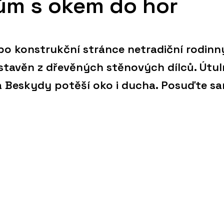
ům s okem do hor
o konstrukční stránce netradiční rodinn
ystavěn z dřevěných stěnových dílců. Útu
 Beskydy potěší oko i ducha. Posuďte sa