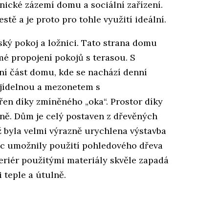
nické zázemí domu a sociální zařízení.
estě a je proto pro tohle využití ideální.
ký pokoj a ložnici. Tato strana domu
mé propojení pokojů s terasou. S
žní část domu, kde se nachází denní
 jídelnou a mezonetem s
řen díky zmíněného „oka“. Prostor díky
ně. Dům je celý postaven z dřevěných
 byla velmi výrazně urychlena výstavba
víc umožnily použití pohledového dřeva
neriér použitými materiály skvěle zapadá
 teple a útulně.