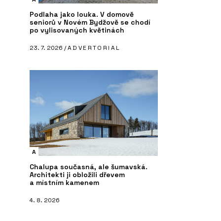
Podlaha jako louka. V domově
seniorů v Novém Bydžově se chodí
po vylisovaných květinách
23. 7. 2026 /
ADVERTORIAL
A
Chalupa současná, ale šumavská.
Architekti ji obložili dřevem
a místním kamenem
4. 8. 2026