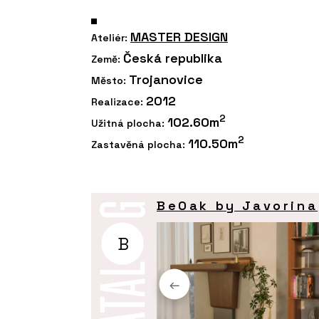
MASTER DESIGN
Ateliér:
Česká republika
Země:
Trojanovice
Město:
2012
Realizace:
2
102.60m
Užitná plocha:
2
110.50m
Zastavěná plocha:
BeOak by Javorina
B