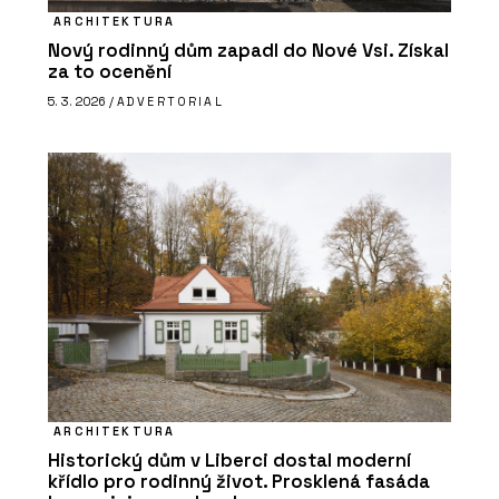
ARCHITEKTURA
Nový rodinný dům zapadl do Nové Vsi. Získal
za to ocenění
5. 3. 2026 /
ADVERTORIAL
PRODUKTY
TAO Design Sauna&Spa - Aquamarine
Spa
ČLÁNKY
ARCHITEKTURA
Kde v olympijském Livignu po sportu
Historický dům v Liberci dostal moderní
zrelaxovat? Ve wellness s českou
křídlo pro rodinný život. Prosklená fasáda
stopou