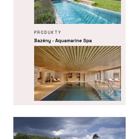
PRODUKTY
Bazény - Aquamarine Spa
ČLÁNKY
Bazén, kde plavete do zahrady a
zpět. Nové lázně v hotelu Golden
Fairmont Prague