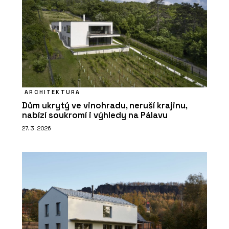
ARCHITEKTURA
Dům ukrytý ve vinohradu, neruší krajinu,
PRODUKTY
nabízí soukromí i výhledy na Pálavu
Wellness - Aquamarine Spa
27. 3. 2026