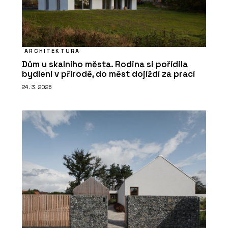
ČLÁNKY
Bazén letce Martina Šonky pracuje s
prostorem a splývá s horizontem
ARCHITEKTURA
Dům u skalního města. Rodina si pořídila
bydlení v přírodě, do měst dojíždí za prací
24. 3. 2026
O FIRMĚ
Aquamarine Spa