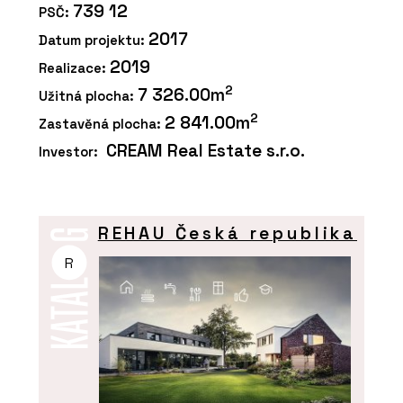
739 12
PSČ:
2017
Datum projektu:
2019
Realizace:
2
7 326.00m
Užitná plocha:
2
2 841.00m
Zastavěná plocha:
CREAM Real Estate s.r.o.
Investor:
REHAU Česká republika
R