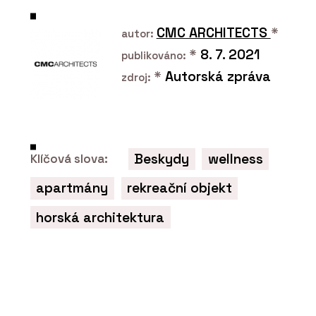
CMC ARCHITECTS
*
autor:
*
8. 7. 2021
publikováno:
*
Autorská zpráva
zdroj:
Beskydy
wellness
Klíčová slova:
PRODUKTY
Systém odhlučnění domovní
apartmány
rekreační objekt
kanalizace RAUPIANO PLUS - REHAU
horská architektura