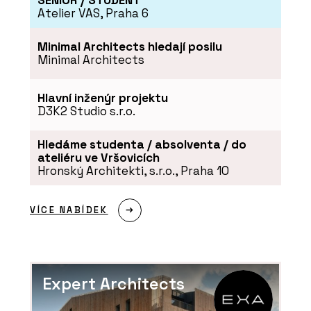
SENIOR / STUDENT
Atelier VAS, Praha 6
Minimal Architects hledají posilu
Minimal Architects
Hlavní inženýr projektu
ČLÁNKY
D3K2 Studio s.r.o.
Představa studeného kláštera už
neplatí
Hledáme studenta / absolventa / do
ateliéru ve Vršovicích
Hronský Architekti, s.r.o., Praha 10
VÍCE NABÍDEK
Expert Architects
PRODUKTY