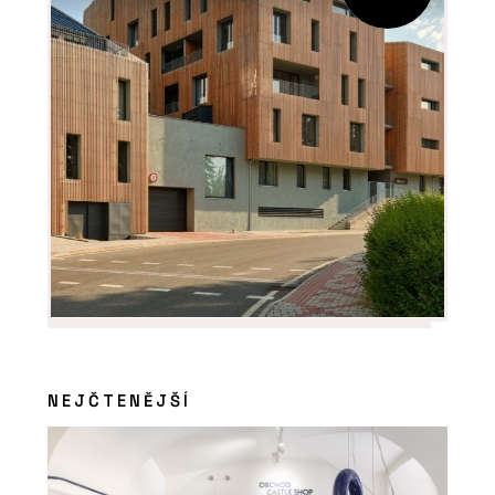
Systém pro instalaci teplé a studené
pitné vody RAUTITAN - REHAU
PRODUKTY
Regulace teploty NEA SMART 2.0 -
REHAU
NEJČTENĚJŠÍ