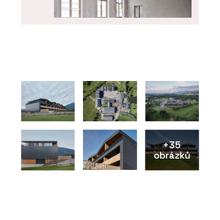
PRODUKTY
Vytápění a chlazení - REHAU
+35
obrázků
O FIRMĚ
REHAU Česká republika