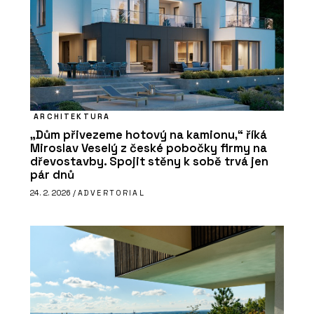
ARCHITEKTURA
„Dům přivezeme hotový na kamionu,“ říká
Miroslav Veselý z české pobočky firmy na
dřevostavby. Spojit stěny k sobě trvá jen
pár dnů
24. 2. 2026 /
ADVERTORIAL