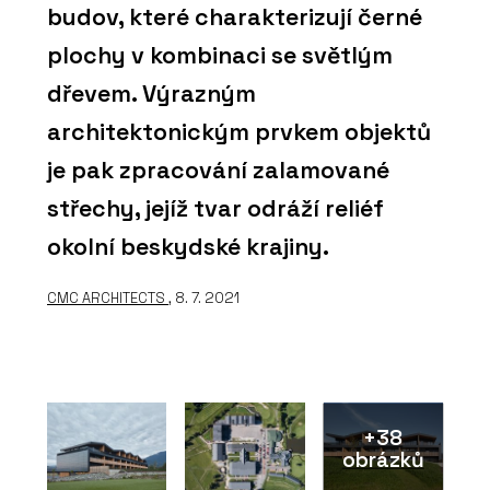
budov, které charakterizují černé
plochy v kombinaci se světlým
dřevem. Výrazným
architektonickým prvkem objektů
je pak zpracování zalamované
střechy, jejíž tvar odráží reliéf
okolní beskydské krajiny.
CMC ARCHITECTS
, 8. 7. 2021
+38
obrázků