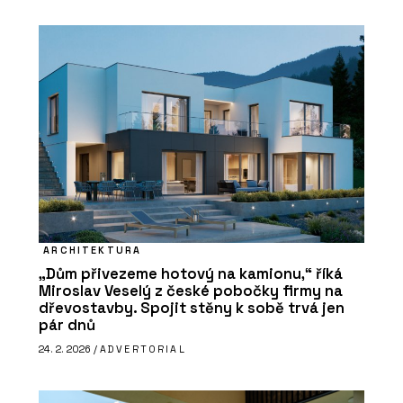
ARCHITEKTURA
„Dům přivezeme hotový na kamionu,“ říká
Miroslav Veselý z české pobočky firmy na
dřevostavby. Spojit stěny k sobě trvá jen
pár dnů
24. 2. 2026 /
ADVERTORIAL