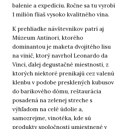
balenie a expedíciu. Ročne sa tu vyrobí
1 milión fliaš vysoko kvalitného vína.
K prehliadke návštevníkov patrí aj
Múzeum Antinori, ktorého
dominantou je maketa dvojitého lisu
na vinič, ktorý navrhol Leonardo da
Vinci, ďalej degustačné miestnosti, z
ktorých niektoré prenikajú cez valenú
klenbu v podobe presklených kubusov
do barikového dómu, reštaurácia
posadená na zelenej streche s
výhľadom na celé údolie a,
samozrejme, vinotéka, kde sú
produkty spoločnosti umiestnené v