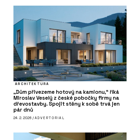
ARCHITEKTURA
„Dům přivezeme hotový na kamionu,“ říká
Miroslav Veselý z české pobočky firmy na
dřevostavby. Spojit stěny k sobě trvá jen
pár dnů
24. 2. 2026 /
ADVERTORIAL