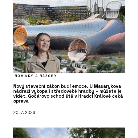
ČLÁNKY
Nový dům na starém místě. Rezidence
U Milosrdných přináší do historického
centra Prahy soudobou eleganci
NOVINKY A NÁZORY
Nový stavební zákon budí emoce. U Masarykova
nádraží vykopali středověké hradby – můžete je
vidět. Gočárovo schodiště v Hradci Králové čeká
oprava
20. 7. 2026