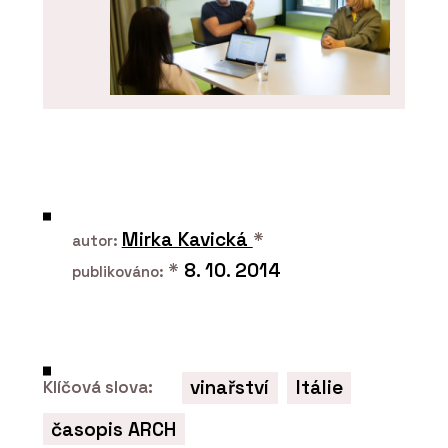
ČLÁNKY
Fasáda Máje měla vypadat jako ta
původní. Technicky je ale úplně jinde,
říkají Jan Houdek a Ingrid Pernická z
Mirka Kavická
*
HINTONu
autor:
*
8. 10. 2014
publikováno:
vinařství
Itálie
Klíčová slova:
časopis ARCH