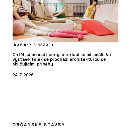
NOVINKY A NÁZORY
Chtěl jsem nosit perly, ale kluci se mi smáli. Ve
výstavě Tělák se prochází architekturou se
skličujícími příběhy
24. 7. 2026
OBČANSKÉ STAVBY