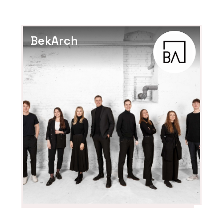
ČLÁNKY
„Monolit není jen technika, je to
řemeslo.“ Rozhovor s Romanem Polzem
z HINTONu o betonu, kreativitě a práci
s architekty
BekArch
ČLÁNKY
„Stavíme na hraně možností. Parcely
jsou složitější a odborníků ubývá,“ říká
o zakládání staveb Radek Obst z
HINTONu