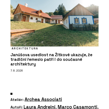
ARCHITEKTURA
Janúšova usedlost na Žítkové ukazuje, že
tradiční řemeslo patří i do současné
architektury
7. 8. 2026
Archea Associati
Ateliér:
Laura Andreini
,
Marco Casamonti
,
Autoři: