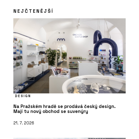
NEJČTENĚJŠÍ
ČLÁNKY
Ve stavebnictví chybí lidé a
technologie je nenahradí. Ředitelé
HINTON o tom, co dnes hýbe stavbami
DESIGN
Na Pražském hradě se prodává český design.
Mají tu nový obchod se suvenýry
21. 7. 2026