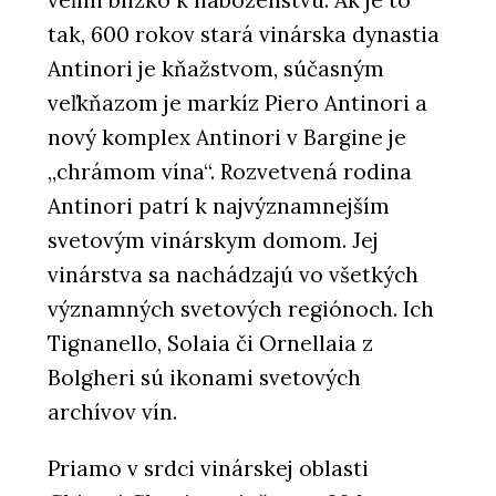
veľmi blízko k náboženstvu. Ak je to
tak, 600 rokov stará vinárska dynastia
Antinori je kňažstvom, súčasným
veľkňazom je markíz Piero Antinori a
nový komplex Antinori v Bargine je
„chrámom vína“. Rozvetvená rodina
Antinori patrí k najvýznamnejším
svetovým vinárskym domom. Jej
vinárstva sa nachádzajú vo všetkých
významných svetových regiónoch. Ich
Tignanello, Solaia či Ornellaia z
Bolgheri sú ikonami svetových
archívov vín.
Priamo v srdci vinárskej oblasti