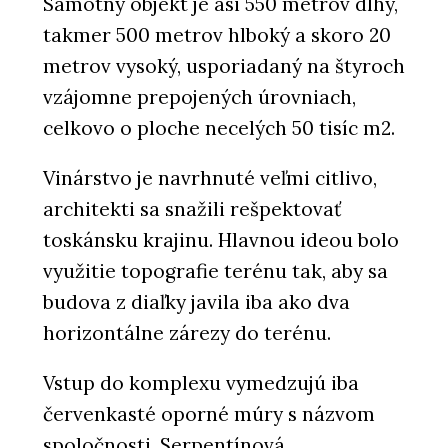
Samotný objekt je asi 550 metrov dlhý,
takmer 500 metrov hlboký a skoro 20
metrov vysoký, usporiadaný na štyroch
vzájomne prepojených úrovniach,
celkovo o ploche necelých 50 tisíc m2.
Vinárstvo je navrhnuté veľmi citlivo,
architekti sa snažili rešpektovať
toskánsku krajinu. Hlavnou ideou bolo
využitie topografie terénu tak, aby sa
budova z diaľky javila iba ako dva
horizontálne zárezy do terénu.
Vstup do komplexu vymedzujú iba
červenkasté oporné múry s názvom
spoločnosti. Serpentínová