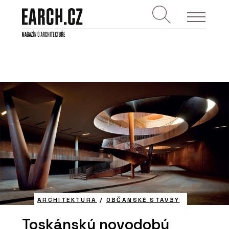
ARCHITEKTURA
/
OBČANSKÉ STAVBY
Toskánský novodobý