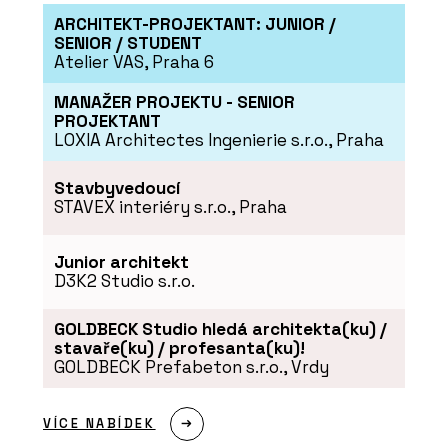
ARCHITEKT-PROJEKTANT: JUNIOR /
SENIOR / STUDENT
Atelier VAS, Praha 6
MANAŽER PROJEKTU - SENIOR
PROJEKTANT
LOXIA Architectes Ingenierie s.r.o., Praha
ČLÁNKY
„V jižních Čechách stavíme hlavně
byty. Ne proto, že bychom nechtěli
Stavbyvedoucí
dělat nic jiného, ale protože takový je
STAVEX interiéry s.r.o., Praha
trh,“ říká Pavel Míka z HINTONu
Junior architekt
D3K2 Studio s.r.o.
GOLDBECK Studio hledá architekta(ku) /
stavaře(ku) / profesanta(ku)!
GOLDBECK Prefabeton s.r.o., Vrdy
VÍCE NABÍDEK