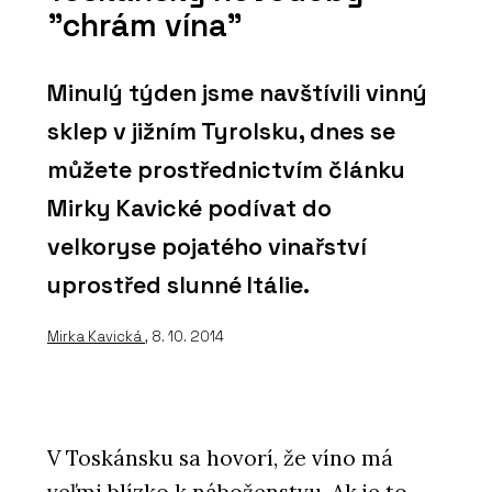
"chrám vína"
Minulý týden jsme navštívili vinný
sklep v jižním Tyrolsku, dnes se
můžete prostřednictvím článku
Mirky Kavické podívat do
velkoryse pojatého vinařství
uprostřed slunné Itálie.
Mirka Kavická
, 8. 10. 2014
V Toskánsku sa hovorí, že víno má