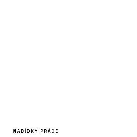
ČLÁNKY
Kolik stojí stavba, která ještě
neexistuje. Rozhovor s Jiřím
Podolským, technickým ředitelem z
HINTONu
O FIRMĚ
Hinton a.s.
NABÍDKY PRÁCE