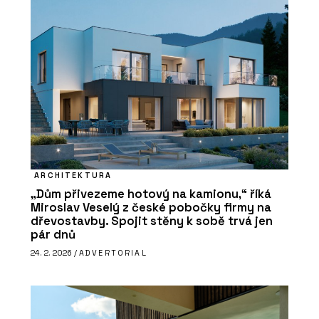
ARCHITEKTURA
„Dům přivezeme hotový na kamionu,“ říká
Miroslav Veselý z české pobočky firmy na
dřevostavby. Spojit stěny k sobě trvá jen
pár dnů
24. 2. 2026 /
ADVERTORIAL